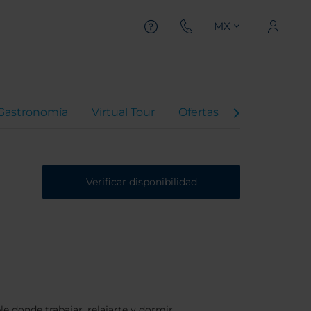
MX
Gastronomía
Virtual Tour
Ofertas
Video del Ho
Verificar disponibilidad
le donde trabajar, relajarte y dormir