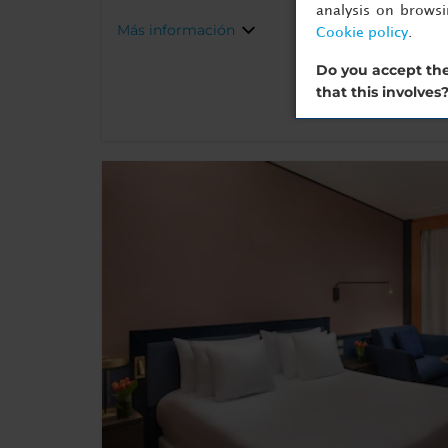
analysis on brows
Más información
Cookie policy
.
Do you accept the
that this involves