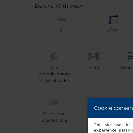
Deluxe With View
2
27 m²
Aire
Vista
Sleep
acondicionado
o climatizador
Cookie consen
Ducha con
Tetera
efecto lluvia
This site uses it
experience, persona