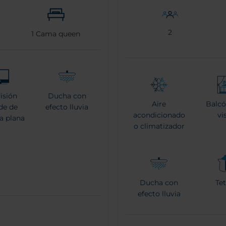
2
1
Cama queen
visión
Ducha con
Aire
Balcó
de de
efecto lluvia
acondicionado
vi
la plana
o climatizador
Ducha con
Tet
efecto lluvia