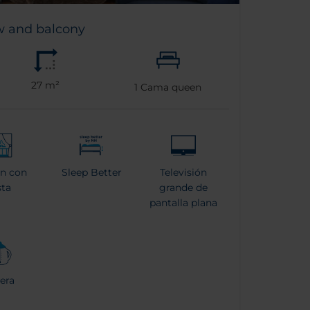
w and balcony
27 m²
1
Cama queen
n con
Sleep Better
Televisión
sta
grande de
pantalla plana
era