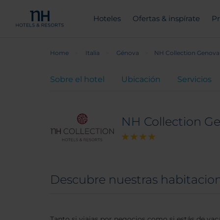
Hoteles
Ofertas & inspírate
Pr
Home
Italia
Génova
NH Collection Genova
Sobre el hotel
Ubicación
Servicios
NH Collection G
Descubre nuestras habitacio
Tanto si viajas por negocios como si estás de vaca