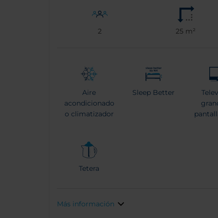
2
25 m²
Aire
Sleep Better
Tele
acondicionado
gran
o climatizador
pantal
Tetera
Más información