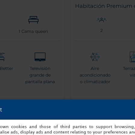
Habitación Premium c
2
1
Cama queen
 Better
Televisión
Aire
Terra
grande de
acondicionado
vi
pantalla plana
o climatizador
t
Ducha con
Máqui
efecto lluvia
café e
s own cookies and those of third parties to support browsing
lise ads, display ads and content relating to your preferences and