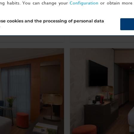
ing habits. You can change your
Configuration
or obtain more 
Más información
se cookies and the processing of personal data
Reserva ahora
?