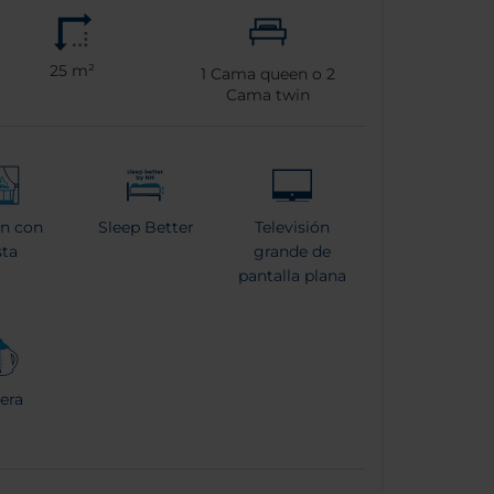
25 m²
1
Cama queen o
2
Cama twin
n con
Sleep Better
Televisión
sta
grande de
pantalla plana
era