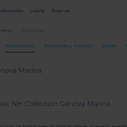
ofesionales
Loyalty
Reservas
 Marina
Habitaciones
Habitaciones
Reuniones y eventos
Bodas
enova Marina
nes: NH Collection Genova Marina
ciones, las habitaciones del hotel te ofrecen un espacio agradab