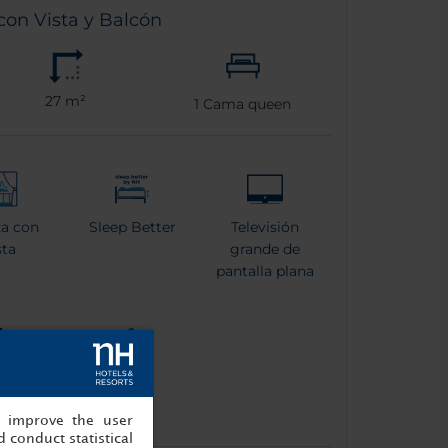
on Vista y Balcón
27 m²
1
Cama queen
za con
Sleep Better
Televisión
sta
grande de
pantalla plana
na de
Tetera
spresso
, improve the user
 conduct statistical