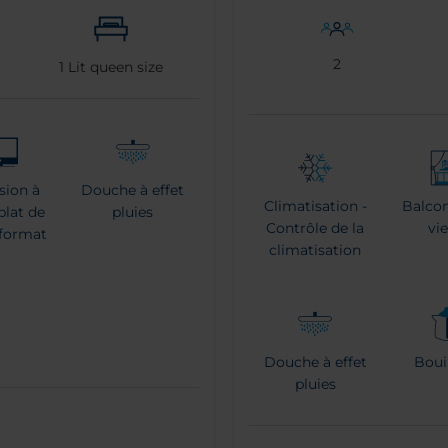
2
1
Lit queen size
ision à
Douche à effet
Climatisation -
Balcon
plat de
pluies
Contrôle de la
vi
 format
climatisation
Douche à effet
Bouil
pluies