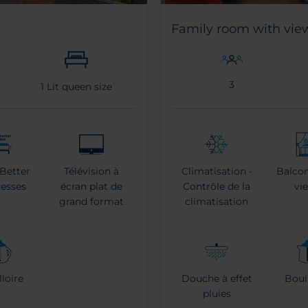
Family room with vie
3
1
Lit queen size
 Better
Télévision à
Climatisation -
Balcon
resses
écran plat de
Contrôle de la
vi
grand format
climatisation
lloire
Douche à effet
Bouil
pluies