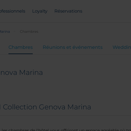
ofessionnels
Loyalty
Réservations
Marina
Chambres
Chambres
Réunions et événements
Weddin
enova Marina
 Collection Genova Marina
, les chambres de l'hôtel vous offriront un espace agréable où tr