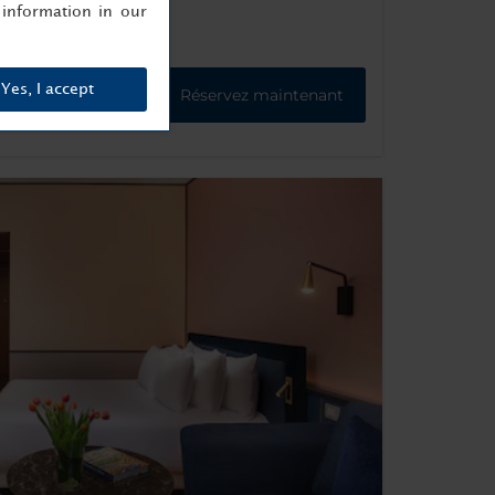
information in our
Yes, I accept
Réservez maintenant