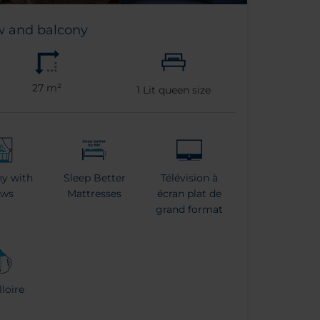
w and balcony
27 m²
1
Lit queen size
y with
Sleep Better
Télévision à
ews
Mattresses
écran plat de
grand format
loire