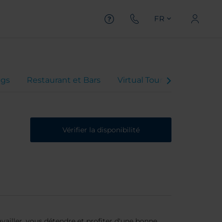
FR
gs
Restaurant et Bars
Virtual Tour
Offres
Vérifier la disponibilité
availler, vous détendre et profiter d'une bonne