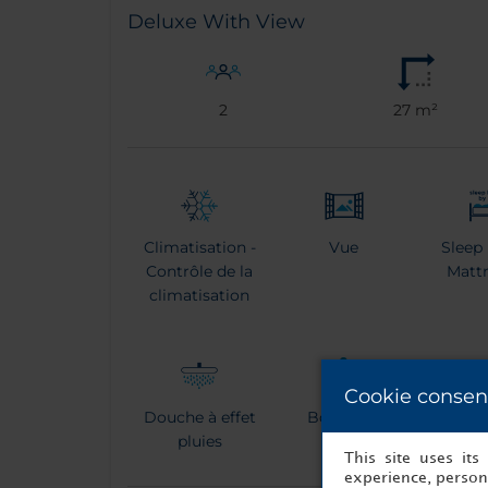
Deluxe With View
2
27 m²
Climatisation -
Vue
Sleep
Contrôle de la
Matt
climatisation
Cookie consen
Douche à effet
Bouilloire
pluies
This site uses it
experience, persona