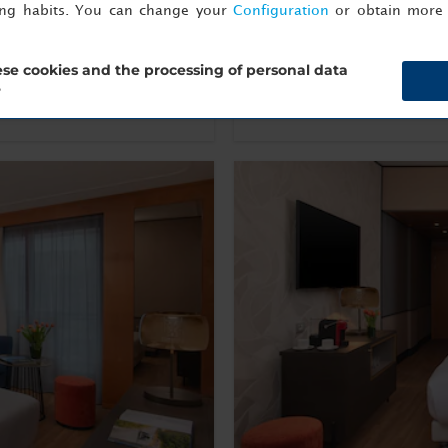
ing habits. You can change your
Configuration
or obtain more 
Plus d’informations
se cookies and the processing of personal data
Réservez maintenant
?