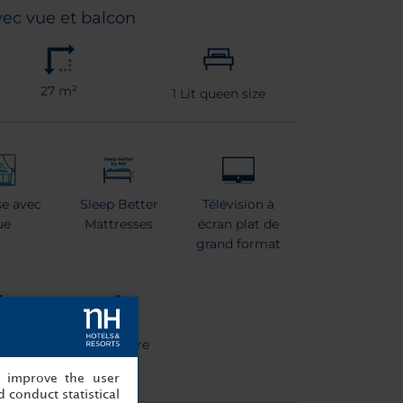
c vue et balcon
27 m²
1
Lit queen size
se avec
Sleep Better
Télévision à
ue
Mattresses
écran plat de
grand format
ine à
Bouilloire
esso
, improve the user
 conduct statistical