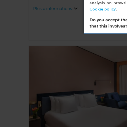
analysis on brows
Plus d’informations
Cookie policy
.
Do you accept the
that this involves