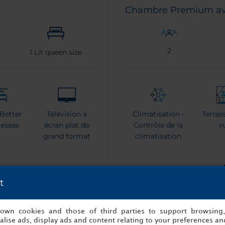
Chambre Premium ave
2
1
Lit queen size
 Better
Télévision à
Climatisation -
Terras
resses
écran plat de
Contrôle de la
v
grand format
climatisation
t
Douche à effet
Mach
pluies
expr
s own cookies and those of third parties to support browsing
lise ads, display ads and content relating to your preferences and