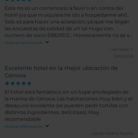
Este no es un comentario a favor o en contra del
hotel (ya que ni siquiera he ido a hospedarme ahí).
Solo es para hacer una aclaración; ya que me llegan
las encuestas de calidad de un tal Hugo con
numero de socio 53829512... Honestamente no sé si
escribieron mal el correo que el Sr. les proporcionó
Mostrar información
porque claramente no soy él y ni sé quien sea.
Lizle Didier T.
¿Podrían por favor ayudarme a eliminar mi e-mail de
29/09/2019
su cuenta?. P.D... Como sé que la puntuación de esta
Excelente hotel en la mejor ubicación de
encuesta les puede afectar en su Quality Focus, les
Génova
voy a poner "excelente" :)
El hotel está fantástico, en un lugar privilegiado de
la marina de Génova. Las habitaciones muy bien y el
desayuno excelente (se pueden pedir tortillas con
distinros ingredientes, deliciosas). Muy
recomendable
Mostrar información
rjarias.
Madrid, España