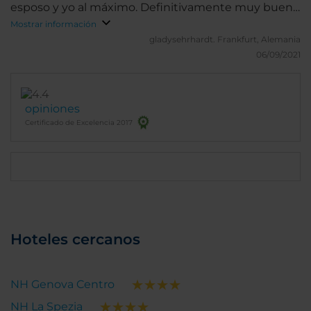
esposo y yo al máximo. Definitivamente muy buena
elección , siempre siempre NH hoteles
Mostrar información
gladysehrhardt.
Frankfurt, Alemania
06/09/2021
opiniones
Certificado de Excelencia 2017
Hoteles cercanos
NH Genova Centro
NH La Spezia