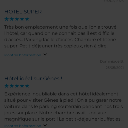
04/02/2023
HOTEL SUPER
Très bon emplacement une fois que l'on a trouvé
l'hôtel, car quand on ne connaît pas il est difficile
d'accès.. Parking facile d'accès. Chambre et literie
super. Petit déjeuner très copieux, rien à dire.
Montrer l'information
Dominique B.
25/05/2021
Hôtel idéal sur Gênes !
Expérience inoubliable dans cet hôtel idéalement
situé pour visiter Gênes à pied ! On a pu garer notre
voiture dans le parking souterrain pendant nos trois
jours sur place. Notre chambre avait une vue
magnifique sur le port ! Le petit-déjeuner buffet est
excellent et vous cale jusqu’au soir !
Montrer l'information