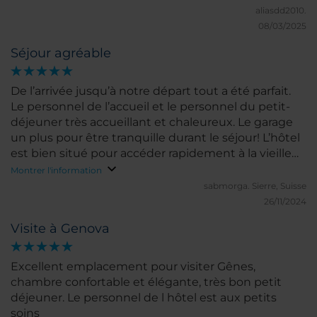
aliasdd2010.
08/03/2025
Séjour agréable
De l’arrivée jusqu’à notre départ tout a été parfait.
Le personnel de l’accueil et le personnel du petit-
déjeuner très accueillant et chaleureux. Le garage
un plus pour être tranquille durant le séjour! L’hôtel
est bien situé pour accéder rapidement à la vieille
ville de Gênes , ainsi qu’aux rues marchandes. Dans
Montrer l'information
les alentours de l’hôtel, on trouve de très bons
sabmorga.
Sierre, Suisse
restaurants. On reviendra sûrement pour profiter de
26/11/2024
la ville et du bord de mer.
Visite à Genova
Excellent emplacement pour visiter Gênes,
chambre confortable et élégante, très bon petit
déjeuner. Le personnel de l hôtel est aux petits
soins