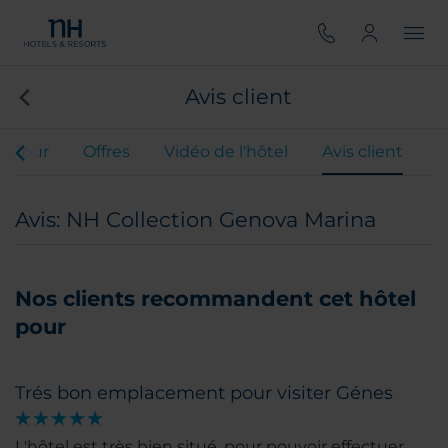
Avis client
al Tour
Offres
Vidéo de l'hôtel
Avis client
Avis: NH Collection Genova Marina
Nos clients recommandent cet hôtel
pour
Trés bon emplacement pour visiter Génes
L'hôtel est très bien situé, pour pouvoir effectuer