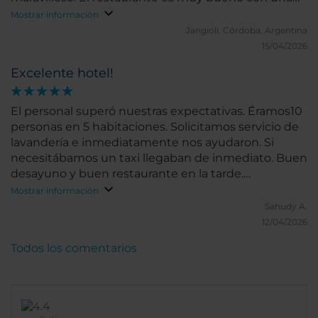
carta amplia y los camareros te sugieren realmente
Mostrar información
lo mejor de la misma. Un lugar encantador al q
Jangioli.
Córdoba, Argentina
volveremos!!!
15/04/2026
Excelente hotel!
El personal superó nuestras expectativas. Éramos10
personas en 5 habitaciones. Solicitamos servicio de
lavandería e inmediatamente nos ayudaron. Si
necesitábamos un taxi llegaban de inmediato. Buen
desayuno y buen restaurante en la tarde.
Localización excelente. Puedes ir caminando a
Mostrar información
todos los lugares de interés. Definitivamente
Sahudy A.
regresaría
12/04/2026
Todos los comentarios