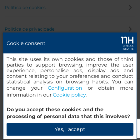
Política de cookies
Política de privacidade
Cookie consent
Canal de denúncia
This site uses its own cookies and those of third
parties to support browsing, improve the user
experience, personalise ads, display ads and
content relating to your preferences and conduct
statistical analysis on browsing habits. You can
change your
Configuration
or obtain more
information in our
Cookie policy
.
NH Collection Palacio de Córdoba
Do you accept these cookies and the
© 2000-2026 MINOR HOTELS EUROPE & AMERICAS Santa Engracia
processing of personal data that this involves?
120. 28003 Madrid, Espanha
Verificar disponibilidade
Yes, I accept