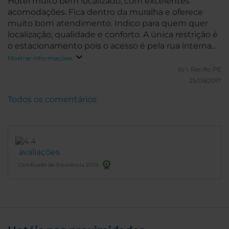
Hotel muito bem localizado, com excelentes
acomodações. Fica dentro da muralha e oferece
muito bom atendimento. Indico para quem quer
localização, qualidade e conforto. A única restrição é
o estacionamento pois o acesso é pela rua interna
da muralha muito estreita.
Mostrar informações
ilo l.
Recife, PE
25/09/2017
Todos os comentários
avaliações
Certificado de Excelência 2025