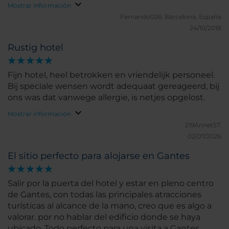
te hacen pagar la bebida aparte.
Mostrar información
Fernando026.
Barcelona, España
24/10/2018
Rustig hotel
Fijn hotel, heel betrokken en vriendelijk personeel.
Bij speciale wensen wordt adequaat gereageerd, bij
ons was dat vanwege allergie, is netjes opgelost.
Mostrar información
219Annet57.
02/07/2026
El sitio perfecto para alojarse en Gantes
Salir por la puerta del hotel y estar en pleno centro
de Gantes, con todas las principales atracciones
turísticas al alcance de la mano, creo que es algo a
valorar. por no hablar del edificio donde se haya
ubicado. Todo perfecto para una visita a Gantes.