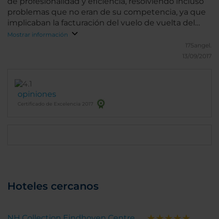
de profesionalidad y eficiencia, resolviendo incluso
problemas que no eran de su competencia, ya que
implicaban la facturación del vuelo de vuelta del
siguiente día. En todo momento el trato fue
Mostrar información
impecable, cortés y amistoso, y su eficacia solventó
175angel.
las dificultades surgidas. Gracias.
13/09/2017
opiniones
Certificado de Excelencia 2017
Hoteles cercanos
NH Collection Eindhoven Centre