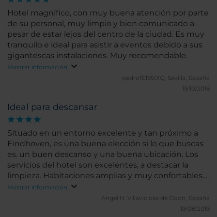
Hotel magnífico, con muy buena atención por parte
de su personal, muy limpio y bien comunicado a
pesar de estar lejos del centro de la ciudad. Es muy
tranquilo e ideal para asistir a eventos debido a sus
gigantescas instalaciones. Muy recomendable.
Mostrar información
pedrofE1950IQ.
Sevilla, España
19/10/2016
Ideal para descansar
Situado en un entorno excelente y tan próximo a
Eindhoven, es una buena elección si lo que buscas
es. un buen descanso y una buena ubicación. Los
servicios del hotel son excelentes, a destacar la
limpieza. Habitaciones amplias y muy confortables.
También destacar la amplia oferta de
Mostrar información
ocio/entretenimiento y deporte.
Angel H.
Villaviciosa de Odon, España
19/08/2019