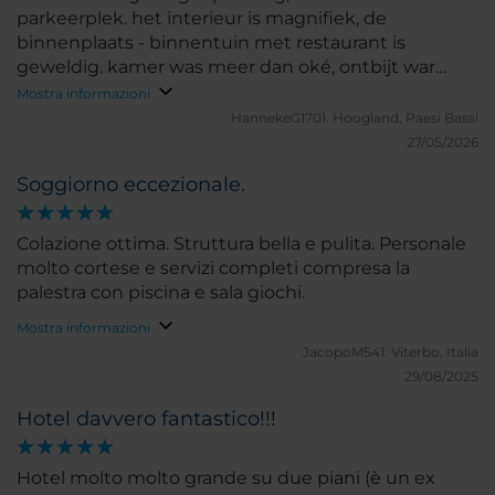
parkeerplek. het interieur is magnifiek, de
binnenplaats - binnentuin met restaurant is
geweldig. kamer was meer dan oké, ontbijt war
perfect. wij hebben genoten!
Mostra informazioni
HannekeG1701.
Hoogland, Paesi Bassi
27/05/2026
Soggiorno eccezionale.
Colazione ottima. Struttura bella e pulita. Personale
molto cortese e servizi completi compresa la
palestra con piscina e sala giochi.
Mostra informazioni
JacopoM541.
Viterbo, Italia
29/08/2025
Hotel davvero fantastico!!!
Hotel molto molto grande su due piani (è un ex