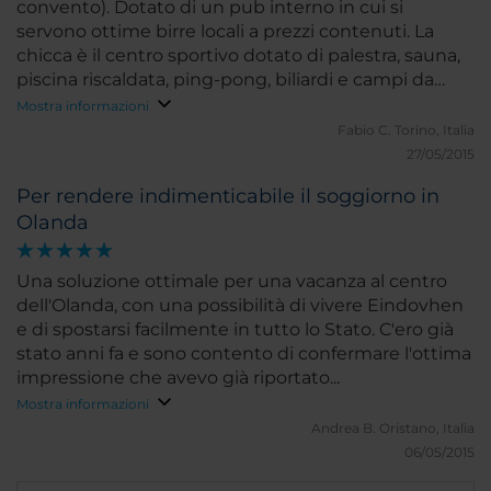
convento). Dotato di un pub interno in cui si
servono ottime birre locali a prezzi contenuti. La
chicca è il centro sportivo dotato di palestra, sauna,
piscina riscaldata, ping-pong, biliardi e campi da
squash. Il tutto ovviamente gratis e a completa
Mostra informazioni
disposizione degli ospiti.
Fabio C.
Torino, Italia
27/05/2015
Per rendere indimenticabile il soggiorno in
Olanda
Una soluzione ottimale per una vacanza al centro
dell'Olanda, con una possibilità di vivere Eindovhen
e di spostarsi facilmente in tutto lo Stato. C'ero già
stato anni fa e sono contento di confermare l'ottima
impressione che avevo già riportato...
Mostra informazioni
Andrea B.
Oristano, Italia
06/05/2015