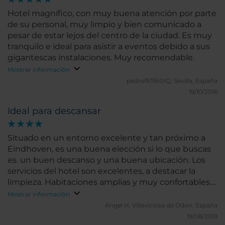
Hotel magnífico, con muy buena atención por parte
de su personal, muy limpio y bien comunicado a
pesar de estar lejos del centro de la ciudad. Es muy
tranquilo e ideal para asistir a eventos debido a sus
gigantescas instalaciones. Muy recomendable.
Mostrar información
pedrofE1950IQ.
Sevilla, España
19/10/2016
Ideal para descansar
Situado en un entorno excelente y tan próximo a
Eindhoven, es una buena elección si lo que buscas
es. un buen descanso y una buena ubicación. Los
servicios del hotel son excelentes, a destacar la
limpieza. Habitaciones amplias y muy confortables.
También destacar la amplia oferta de
Mostrar información
ocio/entretenimiento y deporte.
Angel H.
Villaviciosa de Odon, España
19/08/2019