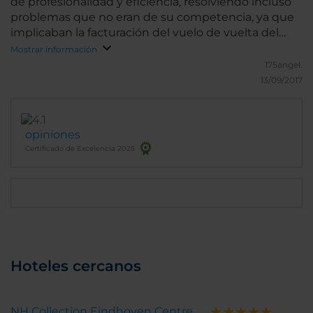
de profesionalidad y eficiencia, resolviendo incluso
problemas que no eran de su competencia, ya que
implicaban la facturación del vuelo de vuelta del
siguiente día. En todo momento el trato fue
Mostrar información
impecable, cortés y amistoso, y su eficacia solventó
175angel.
las dificultades surgidas. Gracias.
13/09/2017
opiniones
Certificado de Excelencia 2025
Hoteles cercanos
NH Collection Eindhoven Centre