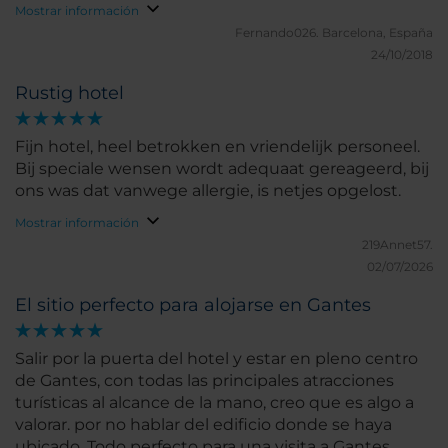
te hacen pagar la bebida aparte.
Mostrar información
Fernando026.
Barcelona, España
24/10/2018
Rustig hotel
Fijn hotel, heel betrokken en vriendelijk personeel.
Bij speciale wensen wordt adequaat gereageerd, bij
ons was dat vanwege allergie, is netjes opgelost.
Mostrar información
219Annet57.
02/07/2026
El sitio perfecto para alojarse en Gantes
Salir por la puerta del hotel y estar en pleno centro
de Gantes, con todas las principales atracciones
turísticas al alcance de la mano, creo que es algo a
valorar. por no hablar del edificio donde se haya
ubicado. Todo perfecto para una visita a Gantes.