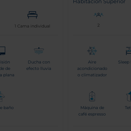
Habitación Superior
2
1
Cama individual
visión
Ducha con
Aire
Sleep 
de de
efecto lluvia
acondicionado
la plana
o climatizador
de baño
Máquina de
Tet
café espresso