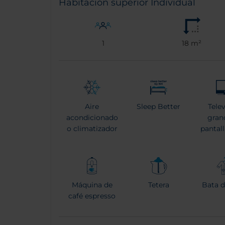
Habitación superior Individual
1
18 m²
Aire
Sleep Better
Tele
acondicionado
gran
o climatizador
pantal
Máquina de
Tetera
Bata 
café espresso