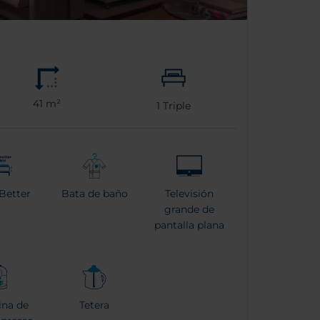
41 m²
1
Triple
Better
Bata de baño
Televisión
grande de
pantalla plana
na de
Tetera