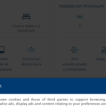
Habitación Premium
2
1
Cama doble o
2
Cama twin
visión
Ducha con
Aire
Sleep 
de de
efecto lluvia
acondicionado
la plana
o climatizador
t
de baño
Máquina de
Tet
s own cookies and those of third parties to support browsing
café espresso
lise ads, display ads and content relating to your preferences and