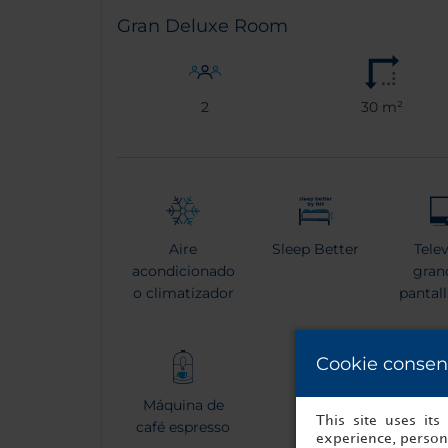
Gran Deluxe Room
2
30 m²
Aire
Sleep Better
Tele
acondicionado
gran
o climatizador
pantal
Cookie consen
Máquina de
Tetera
Bata 
This site uses it
café espresso
experience, persona