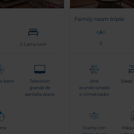
Family room triple
3
2
Cama twin
de baño
Televisión
Aire
Sleep 
grande de
acondicionado
pantalla plana
o climatizador
tera
Ducha con
Máqui