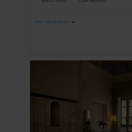
efecto lluvia
café espresso
Más información