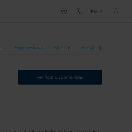
MX
ía
Experiencias
Ofertas
Servicios Especiales
Verificar disponibilidad
 de madera natural y muebles en tonos crema que