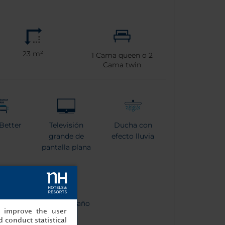
23 m²
1
Cama queen o
2
Cama twin
Better
Televisión
Ducha con
grande de
efecto lluvia
pantalla plana
era
Bata de baño
, improve the user
 conduct statistical