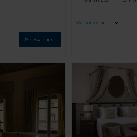
efecto lluvia
café e
Más información
Reserva ahora