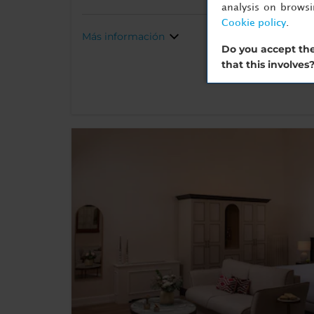
analysis on brows
Cookie policy
.
Más información
Do you accept the
that this involves