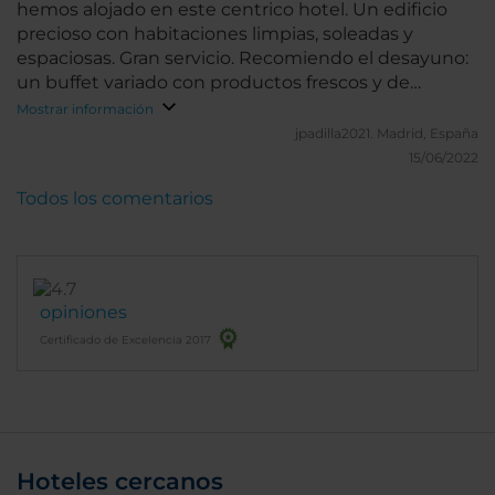
estancia echaré de menos mi Florencia y al Porta
hemos alojado en este centrico hotel. Un edificio
Rossa ...
precioso con habitaciones limpias, soleadas y
espaciosas. Gran servicio. Recomiendo el desayuno:
un buffet variado con productos frescos y de
calidad.
Mostrar información
jpadilla2021.
Madrid, España
15/06/2022
Todos los comentarios
opiniones
Certificado de Excelencia 2017
Hoteles cercanos