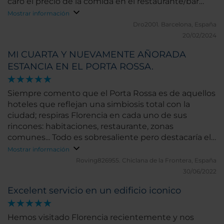
caro el precio de la comida en el restaurante/bar
(cenamos alli). Por lo demás: ¡Felicidades!
Mostrar información
Dro2001.
Barcelona, España
20/02/2024
MI CUARTA Y NUEVAMENTE AÑORADA
ESTANCIA EN EL PORTA ROSSA.
Siempre comento que el Porta Rossa es de aquellos
hoteles que reflejan una simbiosis total con la
ciudad; respiras Florencia en cada uno de sus
rincones: habitaciones, restaurante, zonas
comunes... Todo es sobresaliente pero destacaría el
trato que cada uno de sus empleados dispensa a los
Mostrar información
clientes, que es inigualable, desde Cristina en su
Roving826955.
Chiclana de la Frontera, España
diario servicio en los desayunos, de su Relaciones
30/06/2022
Gemma y particularmente MªSilvia y, esta vez, con la
Excelent servicio en un edificio iconico
grata sorpresa y alegría de conocer a un Director y
llevarme un amigo, David Fraga, magnífico
profesional y mejor persona. Hasta mi próxima
Hemos visitado Florencia recientemente y nos