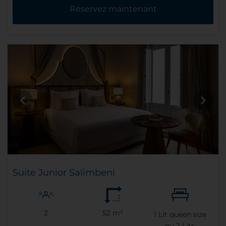
Réservez maintenant
Suite Junior Salimbeni
2
52 m²
1
Lit queen size
ou
2
Lits