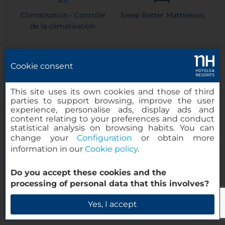
Climatisation - Contrôle
Sleep Better Mattresses
de la climatisation
Cookie consent
Télévision à écran plat de
Douche à effet pluies
This site uses its own cookies and those of third
grand format
parties to support browsing, improve the user
experience, personalise ads, display ads and
content relating to your preferences and conduct
statistical analysis on browsing habits. You can
change your
Configuration
or obtain more
information in our
Cookie policy
.
Machine à expresso
Bouilloire
Porta Rossa Hotel Firenze Colbert
Collection
Do you accept these cookies and the
processing of personal data that this involves?
Vérifier la disponibilité
Yes, I accept
Peignoir