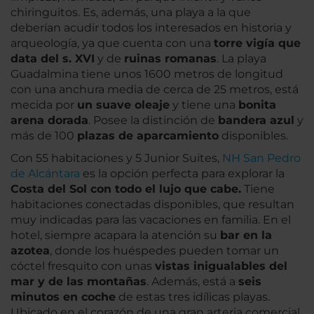
chiringuitos. Es, además, una playa a la que
deberían acudir todos los interesados en historia y
arqueología, ya que cuenta con una
torre vigía que
data del s. XVI
y de
ruinas romanas
. La playa
Guadalmina tiene unos 1600 metros de longitud
con una anchura media de cerca de 25 metros, está
mecida por
un suave oleaje
y tiene una
bonita
arena dorada
. Posee la distinción de
bandera azul
y
más de 100
plazas de aparcamiento
disponibles.
Con 55 habitaciones y 5 Junior Suites,
NH San Pedro
de Alcántara
es la opción perfecta para explorar la
Costa del Sol con todo el lujo que cabe.
Tiene
habitaciones conectadas disponibles, que resultan
muy indicadas para las vacaciones en familia. En el
hotel, siempre acapara la atención su
bar en la
azotea
, donde los huéspedes pueden tomar un
cóctel fresquito con unas
vistas inigualables del
mar y de las montañas
. Además, está a
seis
minutos en coche
de estas tres idílicas playas.
Ubicado en el corazón de una gran arteria comercial,