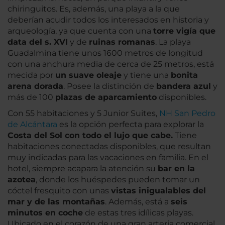
chiringuitos. Es, además, una playa a la que
deberían acudir todos los interesados en historia y
arqueología, ya que cuenta con una
torre vigía que
data del s. XVI
y de
ruinas romanas
. La playa
Guadalmina tiene unos 1600 metros de longitud
con una anchura media de cerca de 25 metros, está
mecida por
un suave oleaje
y tiene una
bonita
arena dorada
. Posee la distinción de
bandera azul
y
más de 100
plazas de aparcamiento
disponibles.
Con 55 habitaciones y 5 Junior Suites,
NH San Pedro
de Alcántara
es la opción perfecta para explorar la
Costa del Sol con todo el lujo que cabe.
Tiene
habitaciones conectadas disponibles, que resultan
muy indicadas para las vacaciones en familia. En el
hotel, siempre acapara la atención su
bar en la
azotea
, donde los huéspedes pueden tomar un
cóctel fresquito con unas
vistas inigualables del
mar y de las montañas
. Además, está a
seis
minutos en coche
de estas tres idílicas playas.
Ubicado en el corazón de una gran arteria comercial,