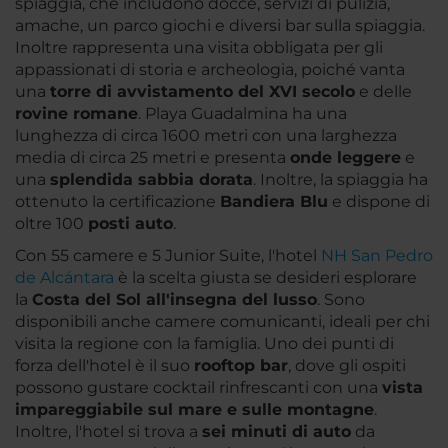
spiaggia, che includono docce, servizi di pulizia,
amache, un parco giochi e diversi bar sulla spiaggia.
Inoltre rappresenta una visita obbligata per gli
appassionati di storia e archeologia, poiché vanta
una
torre di avvistamento del XVI secolo
e delle
rovine romane
. Playa Guadalmina ha una
lunghezza di circa 1600 metri con una larghezza
media di circa 25 metri e presenta
onde leggere
e
una
splendida sabbia dorata
. Inoltre, la spiaggia ha
ottenuto la certificazione
Bandiera Blu
e dispone di
oltre 100
posti auto
.
Con 55 camere e 5 Junior Suite, l'hotel
NH San Pedro
de Alcántara
è la scelta giusta se desideri esplorare
la
Costa del Sol all'insegna del lusso
. Sono
disponibili anche camere comunicanti, ideali per chi
visita la regione con la famiglia. Uno dei punti di
forza dell'hotel è il suo
rooftop bar
, dove gli ospiti
possono gustare cocktail rinfrescanti con una
vista
impareggiabile sul mare e sulle montagne
.
Inoltre, l'hotel si trova a
sei minuti di auto
da