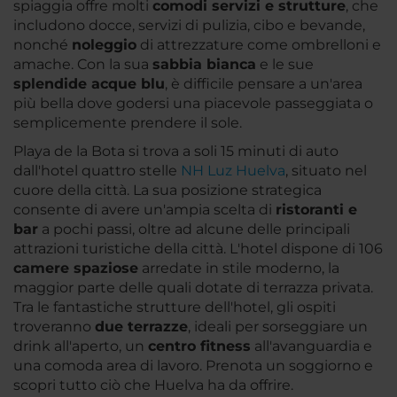
spiaggia offre molti
comodi servizi e strutture
, che
includono docce, servizi di pulizia, cibo e bevande,
nonché
noleggio
di attrezzature come ombrelloni e
amache. Con la sua
sabbia bianca
e le sue
splendide acque blu
, è difficile pensare a un'area
più bella dove godersi una piacevole passeggiata o
semplicemente prendere il sole.
Playa de la Bota si trova a soli 15 minuti di auto
dall'hotel quattro stelle
NH Luz Huelva
, situato nel
cuore della città. La sua posizione strategica
consente di avere un'ampia scelta di
ristoranti e
bar
a pochi passi, oltre ad alcune delle principali
attrazioni turistiche della città. L'hotel dispone di 106
camere spaziose
arredate in stile moderno, la
maggior parte delle quali dotate di terrazza privata.
Tra le fantastiche strutture dell'hotel, gli ospiti
troveranno
due terrazze
, ideali per sorseggiare un
drink all'aperto, un
centro fitness
all'avanguardia e
una comoda area di lavoro. Prenota un soggiorno e
scopri tutto ciò che Huelva ha da offrire.