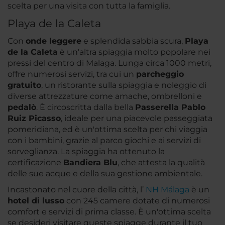
scelta per una visita con tutta la famiglia.
Playa de la Caleta
Con
onde leggere
e splendida sabbia scura,
Playa
de la Caleta
è un'altra spiaggia molto popolare nei
pressi del centro di Malaga. Lunga circa 1000 metri,
offre numerosi servizi, tra cui un
parcheggio
gratuito
, un ristorante sulla spiaggia e noleggio di
diverse attrezzature come amache, ombrelloni e
pedalò
. È circoscritta dalla bella
Passerella Pablo
Ruiz Picasso
, ideale per una piacevole passeggiata
pomeridiana, ed è un'ottima scelta per chi viaggia
con i bambini, grazie al parco giochi e ai servizi di
sorveglianza. La spiaggia ha ottenuto la
certificazione
Bandiera Blu
, che attesta la qualità
delle sue acque e della sua gestione ambientale.
Incastonato nel cuore della città, l’
NH Málaga
è un
hotel di lusso
con 245 camere dotate di numerosi
comfort e servizi di prima classe. È un'ottima scelta
se desideri visitare queste spiagge durante il tuo