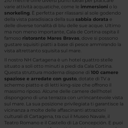
210 metri e offre diversi punti ideali per praticare
varie attività acquatiche, come le
immersioni
o lo
snorkeling
. È perfetta per rilassarsi al sole godendo
della vista paradisiaca della sua
sabbia dorata
e
delle diverse tonalità di blu delle sue acque. Ultimo
ma non meno importante, Cala de Cortina ospita il
famoso
ristorante Mares Bravas
, dove si possono
gustare squisiti piatti a base di pesce ammirando la
vista altrettanto squisita sul mare.
Il nostro NH Cartagena è un hotel quattro stelle
situato a soli otto minuti a piedi da Cala Cortina.
Questa struttura moderna dispone di
100 camere
spaziose e arredate con gusto
, dotate di TV a
schermo piatto e di letti king-size che offrono il
massimo riposo. Alcune delle camere dell'hotel
dispongono di una terrazza con un'incantevole vista
sul mare. La sua posizione privilegiata ti garantisce la
vicinanza a molte delle affascinanti attrazioni
culturali di Cartagena, tra cui il Museo Navale, il
Teatro Romano e il Castello di La Concepción. E puoi