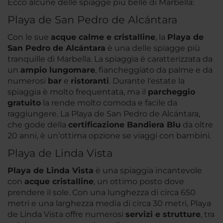
Ecco alcune delle spiagge più belle di Marbella:
Playa de San Pedro de Alcántara
Con le sue
acque calme e cristalline
, la
Playa de
San Pedro de Alcántara
è una delle spiagge più
tranquille di Marbella. La spiaggia è caratterizzata da
un
ampio lungomare
, fiancheggiato da palme e da
numerosi
bar
e
ristoranti
. Durante l'estate la
spiaggia è molto frequentata, ma il
parcheggio
gratuito
la rende molto comoda e facile da
raggiungere. La Playa de San Pedro de Alcántara,
che gode della
certificazione Bandiera Blu
da oltre
20 anni, è un’ottima opzione se viaggi con bambini.
Playa de Linda Vista
Playa de Linda Vista
è una spiaggia incantevole
con
acque cristalline
, un ottimo posto dove
prendere il sole. Con una lunghezza di circa 650
metri e una larghezza media di circa 30 metri, Playa
de Linda Vista offre numerosi
servizi e strutture
, tra