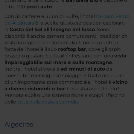
ottenuto la certificazione
Bandiera Blu
e dispone di
oltre 100
posti auto
.
Con 55 camere e 5 Junior Suite, l'hotel
NH San Pedro
de Alcántara
è la scelta giusta se desideri esplorare
la
Costa del Sol all'insegna del lusso
. Sono
disponibili anche camere comunicanti, ideali per chi
visita la regione con la famiglia. Uno dei punti di
forza dell'hotel è il suo
rooftop bar
, dove gli ospiti
possono gustare cocktail rinfrescanti con una
vista
impareggiabile sul mare e sulle montagne
.
Inoltre, l'hotel si trova a
sei minuti di auto
da
queste tre meravigliose spiagge. Situato nel cuore
di un'importante zona commerciale, l'hotel è
vicino
a diversi ristoranti e bar
. Cosa stai aspettando?
Prenota subito una sistemazione e scopri il fascino
delle
città della costa spagnola
.
Algeciras