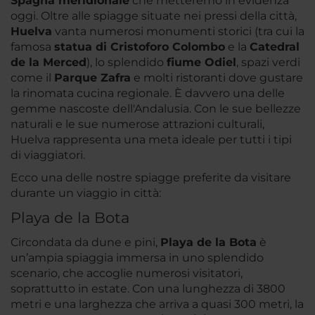
Spagna meridionale
che metteremo in evidenza
oggi. Oltre alle spiagge situate nei pressi della città,
Huelva
vanta numerosi monumenti storici (tra cui la
famosa
statua di Cristoforo Colombo
e la
Catedral
de la Merced
), lo splendido
fiume Odiel
, spazi verdi
come il
Parque Zafra
e molti ristoranti dove gustare
la rinomata cucina regionale. È davvero una delle
gemme nascoste dell'Andalusia. Con le sue bellezze
naturali e le sue numerose attrazioni culturali,
Huelva rappresenta una meta ideale per tutti i tipi
di viaggiatori.
Ecco una delle nostre spiagge preferite da visitare
durante un viaggio in città:
Playa de la Bota
Circondata da dune e pini,
Playa de la Bota
è
un’ampia spiaggia immersa in uno splendido
scenario, che accoglie numerosi visitatori,
soprattutto in estate. Con una lunghezza di 3800
metri e una larghezza che arriva a quasi 300 metri, la