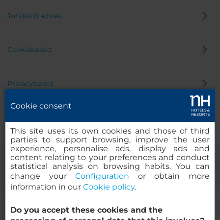
Juridisch advies
Cookiebeleid
Privacybeleid
Cookie consent
Klokkenluider
This site uses its own cookies and those of third
parties to support browsing, improve the user
experience, personalise ads, display ads and
content relating to your preferences and conduct
statistical analysis on browsing habits. You can
change your
Configuration
or obtain more
information in our
Cookie policy
.
Do you accept these cookies and the
© 2000-2026 MINOR HOTELS EUROPE & AMERICAS Santa Engracia