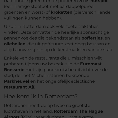
traditionele gerechten te proberen zoals
hutspot
(een hartige stoofpot met aardappelpuree,
groenten en worst) of
kroketten
(die verschillende
vullingen kunnen hebben).
U zult in Rotterdam ook vele zoete traktaties
vinden. Deze omvatten de heerlijke sponsachtige
pannenkoekjes die bekendstaan als
poffertjes
, en
oliebollen
, die uit gefrituurd zoet deeg bestaan en
altijd aanwezig zijn op de kerstmarkten van de stad.
Enkele van de restaurants die u misschien wilt
proberen tijdens uw bezoek, zijn de
Euromast
Brasserie
met zijn panoramische uitzicht over de
stad, de met Michelinsterren bekroonde
Parkheuvel
en het ongelofelijk eclectische
restaurant Ají
.
Hoe kom ik in Rotterdam?
Rotterdam heeft de op twee na grootste
luchthaven in het land,
Rotterdam The Hague
Airport
(RTM), waar vluchten uit vele grote