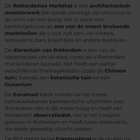
De
Rotterdamse Markthal
is een
architectonisch
meesterwerk
dat opvalt vanwege zijn structuur in
de vorm van een boog. Het is zowel een
kantoorgebouw als
een van de meest bruisende
markthallen
die u ooit zult zien, vol winkels,
restaurants, bars, kraampjes en andere bedrijven.
De
dierentuin van Rotterdam
is een van de
topattracties van de stad, vooral als u Rotterdam
met kinderen bezoekt. Het heeft een aantal
verschillende themagebieden (zoals de
Chinese
tuin
), evenals een
botanische tuin
en een
Oceanium
.
De
Euromast
biedt enkele van de meest
indrukwekkende panoramische uitzichten over
Rotterdam. Het is 185 meter hoog en heeft een
fantastisch
observatiedek
. Het is het hoogste
gebouw in Rotterdam en heeft twee restaurants,
die beide geweldig uitzicht bieden.
De 802 meter lange
Erasmusbrug
is de op één na