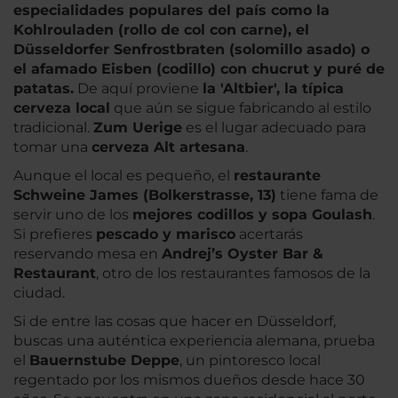
especialidades populares del país como la
Kohlrouladen (rollo de col con carne), el
Düsseldorfer Senfrostbraten (solomillo asado) o
el afamado Eisben (codillo) con chucrut y puré de
patatas.
De aquí proviene
la 'Altbier', la típica
cerveza local
que aún se sigue fabricando al estilo
tradicional.
Zum Uerige
es el lugar adecuado para
tomar una
cerveza Alt artesana
.
Aunque el local es pequeño, el
restaurante
Schweine James (Bolkerstrasse, 13)
tiene fama de
servir uno de los
mejores codillos y sopa Goulash
.
Si prefieres
pescado y marisco
acertarás
reservando mesa en
Andrej’s Oyster Bar &
Restaurant
, otro de los restaurantes famosos de la
ciudad.
Si de entre las cosas que hacer en Düsseldorf,
buscas una auténtica experiencia alemana, prueba
el
Bauernstube Deppe
, un pintoresco local
regentado por los mismos dueños desde hace 30