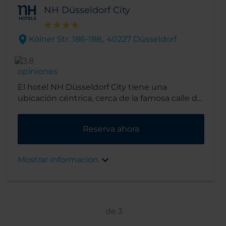
NH Düsseldorf City
Kölner Str. 186-188,. 40227 Düsseldorf
opiniones
El hotel NH Düsseldorf City tiene una
ubicación céntrica, cerca de la famosa calle de
compras Königsallee y la estación central. El
edificio es ultramoderno, de planta circular
Reserva ahora
con techo de vidrio e impresionantes
ascensores acristalados.
Mostrar información
de
3