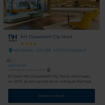
NH Düsseldorf City Nord
Münsterstr. 230-238,. 40470 Düsseldorf
opiniones
Certificado de Excelencia 2025
El hotel NH Düsseldorf City Nord, reformado
en 2017, se encuentra en el triángulo formado
por el centro de la ciudad, el aeropuerto y la
zona ferial en Derendorf/Düsseltal. Ofrece una
Reserva ahora
excelente ubicación para conocer la ciudad, y
está muy bien conectado con el excelente