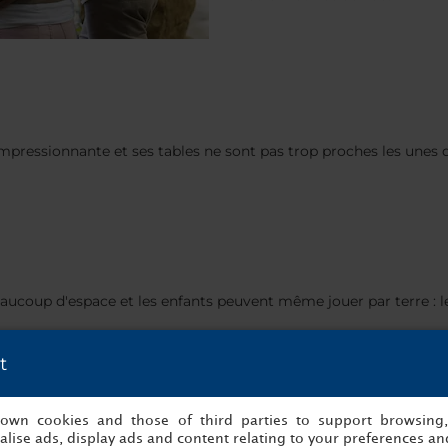
t impressionnante et ses tables ne sont pas trop proches les unes 
 beaucoup d'espace et les enfants peuvent même jouer par terre :
t
nts
s own cookies and those of third parties to support browsing
lise ads, display ads and content relating to your preferences and