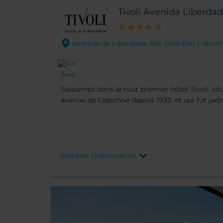
Tivoli Avenida Liberda
Avenida da Liberdade, 185. 1269-050 Lisbon
Avis
Séjournez dans le tout premier hôtel Tivoli, sit
avenue de Lisbonne depuis 1933, et qui fut jadis
icône Beatriz Costa. Entouré de boutiques, res
gamme, il se trouve à quelques pas des quartie
Baixa et du Chiado. Profitez de chambres et de
récemment avec un style caractéristique, mais 
exclusifs dans des suites Exécutives.
Montrer l'information