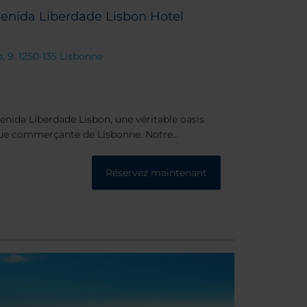
enida Liberdade Lisbon Hotel
, 9. 1250-135 Lisbonne
venida Liberdade Lisbon, une véritable oasis
 rue commerçante de Lisbonne. Notre
t situé à proximité des célèbres quartiers de
ques, restaurants et bars accessibles en
Réservez maintenant
t.