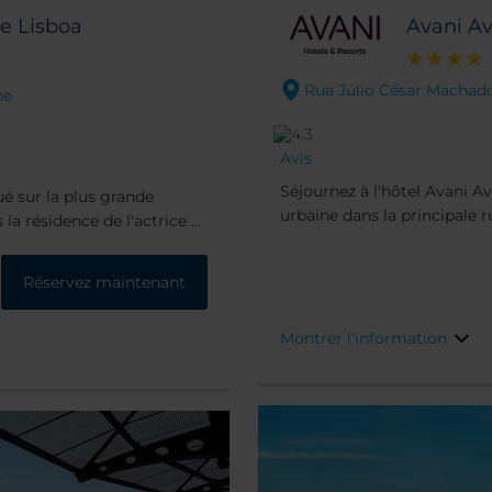
de Lisboa
Avani Av
Rua Júlio César Machado
ne
Avis
Séjournez à l'hôtel Avani A
ué sur la plus grande
urbaine dans la principale
 la résidence de l'actrice et
établissement est idéalemen
taurants et clubs haut de
Baixa et Chiado, avec bouti
rs de Principe Real, de
Réservez maintenant
quelques minutes seulemen
 suites rénovées
aussi de privilèges
Montrer l'information