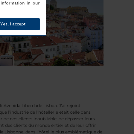
information in our
Yes, I accept
li Avenida Liberdade Lisboa. J’ai rejoint
l’industrie de l’hôtellerie était celle dans
ur de nos clients inoubliable, de dépasser leurs
t des clients du monde entier et de leur offrir
 de Lisbonne, dans l’hôtel le plus emblématique de