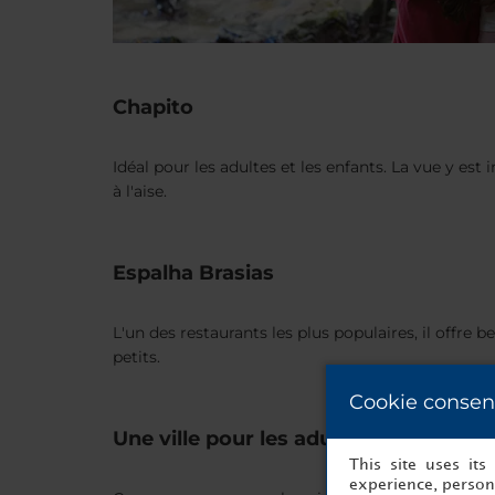
Chapito
Idéal pour les adultes et les enfants. La vue y es
à l'aise.
Espalha Brasias
L'un des restaurants les plus populaires, il offre
petits.
Cookie consen
Une ville pour les adultes et les enfa
This site uses it
experience, persona