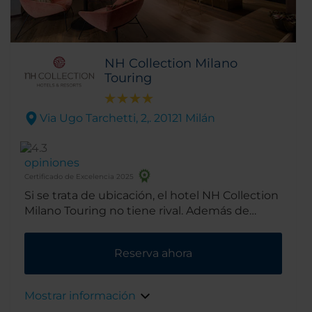
NH Collection Milano
Touring
Via Ugo Tarchetti, 2,. 20121 Milán
opiniones
Certificado de Excelencia 2025
Si se trata de ubicación, el hotel NH Collection
Milano Touring no tiene rival. Además de
encontrarse junto al parque público Indro
Montanelli, está a tan solo 10 minutos a pie de
Reserva ahora
la principal estación de tren de Milán y a 15
minutos caminando del casco antiguo.
Además, justo a la salida del hotel hay dos
Mostrar información
estaciones de metro y resulta muy fácil llegar