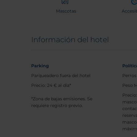
Mascotas
Accesib
Información del hotel
Parking
Políti
Parqueadero fuera del hotel
Perros
Precio: 24 € al día*
Peso M
Precio
*Zona de bajas emisiones. Se
mascot
requiere registro previo.
contac
reserv
masco
máxim