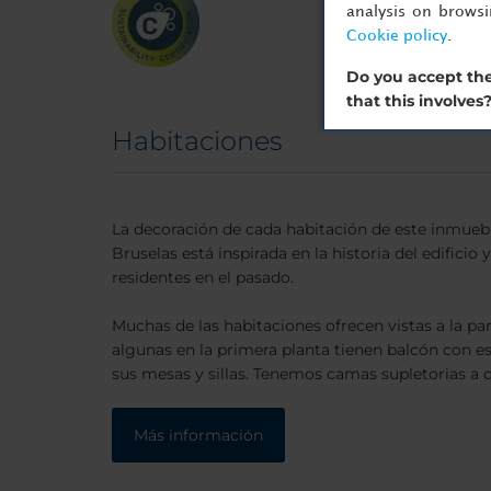
analysis on brows
Cookie policy
.
Do you accept the
that this involves
Habitaciones
La decoración de cada habitación de este inmuebl
Bruselas está inspirada en la historia del edificio 
residentes en el pasado.
Muchas de las habitaciones ofrecen vistas a la par
algunas en la primera planta tienen balcón con 
sus mesas y sillas. Tenemos camas supletorias a di
Más información