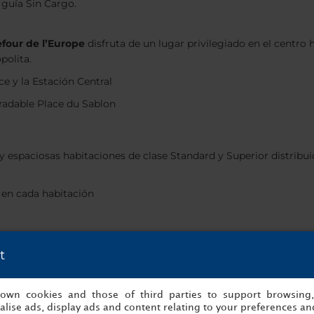
 guía Sin Cargo.
efour de l’Europe
disfruta de un lugar privilegiado en el centro 
polita.
ce y la Estación Central
radable Place du Sablon
y espaciosas habitaciones de clase Standard y Superior distribui
 en cada habitación
t
urante el fin de semana, reserva directamente en
nh-hotels.com/e
ck-out (antes de las 17:00) gratis.
s own cookies and those of third parties to support browsing
lise ads, display ads and content relating to your preferences and