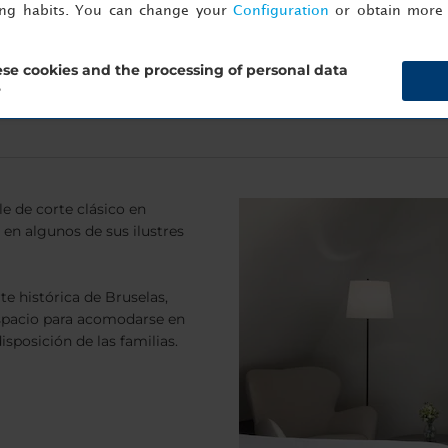
ing habits. You can change your
Configuration
or obtain more 
se cookies and the processing of personal data
?
e de corte clásico en
y en algunos de sus ilustres
te histórica de Bruselas,
espacio para acomodarse en
sposición de las familias.