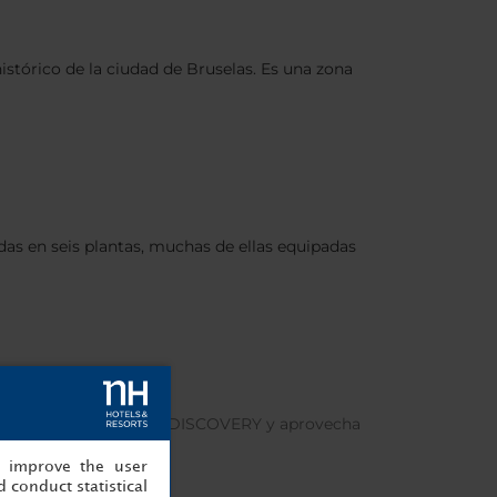
histórico de la ciudad de Bruselas. Es una zona
das en seis plantas, muchas de ellas equipadas
s
, regístrate en Minor DISCOVERY y aprovecha
, improve the user
 conduct statistical