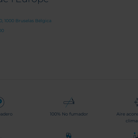
0, 1000 Bruselas Bélgica
00
eadero
100% No fumador
Aire acon
clima