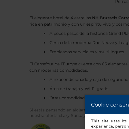
Perros
El elegante hotel de 4 estrellas
NH Brussels Carr
rica en patrimonio y con un espíritu vivo y cosmo
A pocos pasos de la histórica Grand Pla
Cerca de la moderna Rue Neuve y la ag
Empleados serviciales y multilingües
El Carrefour de l’Europe cuenta con 65 elegantes 
con modernas comodidades.
Aire acondicionado y caja de seguridad
Área de trabajo y Wi-Fi gratis
Otras comodidades como té y café
Cookie consen
Si estás pensando en alojarte en nuestro hotel d
nuestra oferta «Lazy Sundays», que incluye late che
This site uses it
experience, persona