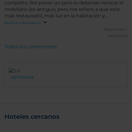
completo. Por poner un pero lo deberían retocar el
La estancia fue de una noche del 1 al 2 de Marzo.
mobiliario (es antiguo, pero me refiero a que este
Hubiéramos puesto excelente pero esa persona de
mas restaurado), más luz en la habitación y
recepción nos pareció muy mal educada y mala
acondicionar las habitaciones con bañera para
Mostrar información
compañera
personas con menos movilidad. La estancia de 4
Rosa María F.
días fue perfecta
04/05/2023
Todos los comentarios
opiniones
Hoteles cercanos