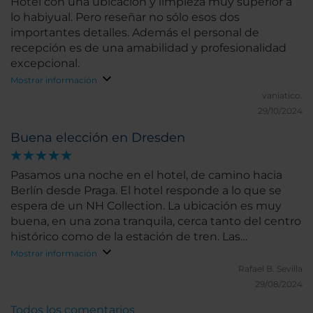
Hotel con una ubicación y limpieza muy superior a
lo habiyual. Pero reseñar no sólo esos dos
importantes detalles. Además el personal de
recepción es de una amabilidad y profesionalidad
excepcional.
Mostrar información
vaniatico.
29/10/2024
Buena elección en Dresden
Pasamos una noche en el hotel, de camino hacia
Berlín desde Praga. El hotel responde a lo que se
espera de un NH Collection. La ubicación es muy
buena, en una zona tranquila, cerca tanto del centro
histórico como de la estación de tren. Las
habitaciones son amplias y muy confortables. Las
Mostrar información
dos habitaciones que ocupamos tenían bañera,
Rafael B.
Sevilla
aunque habríamos preferido ducha. El bufé de
29/08/2024
desayuno cuenta con gran variedad. Nuestra
Todos los comentarios