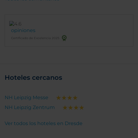
estancia fue muy corta, por lo que no podemos
valorar otros servicios.
opiniones
Certificado de Excelencia 2025
Hoteles cercanos
NH Leipzig Messe
NH Leipzig Zentrum
Ver todos los hoteles en Dresde