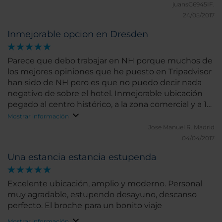
juansG6945IF.
24/05/2017
Inmejorable opcion en Dresden
Parece que debo trabajar en NH porque muchos de
los mejores opiniones que he puesto en Tripadvisor
han sido de NH pero es que no puedo decir nada
negativo de sobre el hotel. Inmejorable ubicación
pegado al centro histórico, a la zona comercial y a 10
minutos andando a la estación de tren. Edificio
Mostrar información
nuevo, confortables y limpias habitaciones,
Jose Manuel R.
Madrid
cómodos colchones e impoluto. Además cómodo
04/04/2017
para pasear porque se encuentra en una zona
Una estancia estancia estupenda
peatonal ( los taxis pueden llegar hasta la puerta)
rodeado de restaurantes y sitios donde puedes
tomar algo. Nada malo que opinar, simplemente
Excelente ubicación, amplio y moderno. Personal
nos ha encantado.que no
muy agradable, estupendo desayuno, descanso
perfecto. El broche para un bonito viaje
Mostrar información