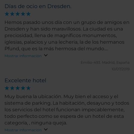
Días de ocio en Dresden.
Hemos pasado unos día con un grupo de amigos en
Dresden y han sido maravillosos. La ciudad es una
preciosidad, llena de magníficos monumentos,
iglesias, palacios y una lecheria, la de los hermanos
Pfund, que es la más hermosa del mundo.
Estuvimos en el hotel NH Collection Dresden
Mostrar información
Altmarkt y es una maravilla, en el centro de la
Emilio-493.
Madrid, España
ciudad y con unas instalaciones y amabilidad del
10/07/2019
personal extraordinarias.
Excelente hotel
Muy buena la ubicación. Muy bien el acceso y el
sistema de parking. La habitación, desayuno y todos
los servicios del hotel funcionan impecablemente,
todo perfecto como se espera de un hotel de esta
categoría, , ninguna queja.
Mostrar información