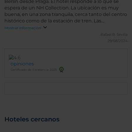
Berlín desde Praga. El hotel responde a lo que se
espera de un NH Collection. La ubicación es muy
buena, en una zona tranquila, cerca tanto del centro
histórico como de la estación de tren. Las
habitaciones son amplias y muy confortables. Las
Mostrar información
dos habitaciones que ocupamos tenían bañera,
Rafael B.
Sevilla
aunque habríamos preferido ducha. El bufé de
29/08/2024
desayuno cuenta con gran variedad. Nuestra
estancia fue muy corta, por lo que no podemos
valorar otros servicios.
opiniones
Certificado de Excelencia 2025
Hoteles cercanos