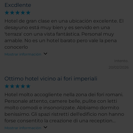
Excdlente
Hotel de gran clase en una ubicación excelente. El
desayuno está muy bien y es servido en una
'terraza' con una vista fantástica. Personal muy
amable. No es un hotel barato pero vale la pena
conocerlo
Mostrar información
Intento.
20/02/2026
Ottimo hotel vicino ai fori imperiali
Hotel molto accogliente nella zona dei fori romani.
Personale attento, camere belle, pulite con letti
molto comodi e insonorizzate. Abbiamo dormito
benissimo. Gli spazi ristretti dell'edificio non hanno
forse consentito la creazione di una reception
adeguata e spaziosa e di una zona colazione ampia
Mostrar información