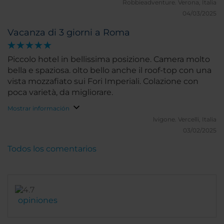
con buffet che invece è servita al tavolo. Mancanza
Robbieadventure.
Verona, Italia
però sopperibile dall'ottima posizione e dalla
04/03/2025
gentilezza del personale. Consigliatissimo. Valuterei
Vacanza di 3 giorni a Roma
la possibilità di fare colazione presso il ristorante Oro
Bistrot sulla terrazza nella zona riparata con vista
sull'Altare della Patria magari anche con un costo
Piccolo hotel in bellissima posizione. Camera molto
aggiuntivo.
bella e spaziosa. olto bello anche il roof-top con una
vista mozzafiato sui Fori Imperiali. Colazione con
poca varietà, da migliorare.
Mostrar información
lvigone.
Vercelli, Italia
03/02/2025
Todos los comentarios
opiniones