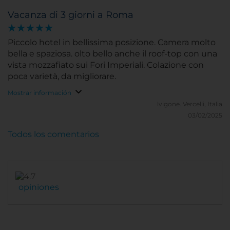
gentilezza del personale. Consigliatissimo. Valuterei
Vacanza di 3 giorni a Roma
la possibilità di fare colazione presso il ristorante Oro
Bistrot sulla terrazza nella zona riparata con vista
sull'Altare della Patria magari anche con un costo
Piccolo hotel in bellissima posizione. Camera molto
aggiuntivo.
bella e spaziosa. olto bello anche il roof-top con una
vista mozzafiato sui Fori Imperiali. Colazione con
poca varietà, da migliorare.
Mostrar información
lvigone.
Vercelli, Italia
03/02/2025
Todos los comentarios
opiniones