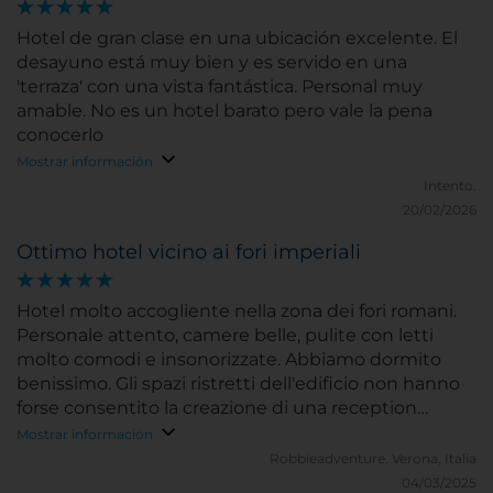
Hotel de gran clase en una ubicación excelente. El
desayuno está muy bien y es servido en una
'terraza' con una vista fantástica. Personal muy
amable. No es un hotel barato pero vale la pena
conocerlo
Mostrar información
Intento.
20/02/2026
Ottimo hotel vicino ai fori imperiali
Hotel molto accogliente nella zona dei fori romani.
Personale attento, camere belle, pulite con letti
molto comodi e insonorizzate. Abbiamo dormito
benissimo. Gli spazi ristretti dell'edificio non hanno
forse consentito la creazione di una reception
adeguata e spaziosa e di una zona colazione ampia
Mostrar información
con buffet che invece è servita al tavolo. Mancanza
Robbieadventure.
Verona, Italia
però sopperibile dall'ottima posizione e dalla
04/03/2025