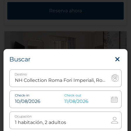
Reserva ahora
Buscar
Destino
Check-in
Check-out
Suite Panoramic View
Ocupación
3
32 m²
1
Cama king o
2