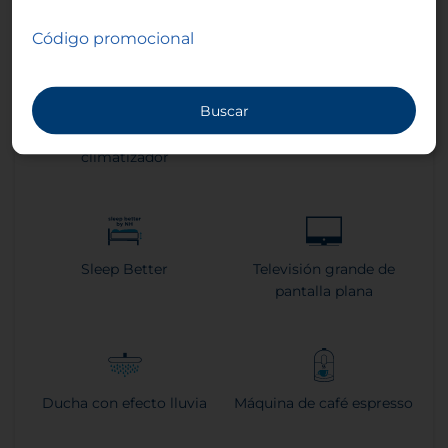
Cama twin
Código promocional
Buscar
Aire acondicionado o
Vista
climatizador
Sleep Better
Televisión grande de
pantalla plana
Ducha con efecto lluvia
Máquina de café espresso