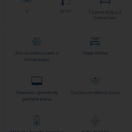
3
47 m²
1
Cama king o
2
Cama twin
Aire acondicionado o
Sleep Better
climatizador
Televisión grande de
Ducha con efecto lluvia
pantalla plana
Máquina de café espresso
Bata de baño