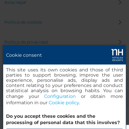
Aviso legal
Política de cookies
Política de privacidad
Cookie consent
Canal de denuncias
This site uses its own cookies and those of third
parties to support browsing, improve the user
experience, personalise ads, display ads and
content relating to your preferences and conduct
statistical analysis on browsing habits. You can
change your
Configuration
or obtain more
information in our
Cookie policy
.
NH Graz City
Do you accept these cookies and the
© 2000-2026 MINOR HOTELS EUROPE & AMERICAS Santa Engracia,
processing of personal data that this involves?
120. 28003 Madrid, España