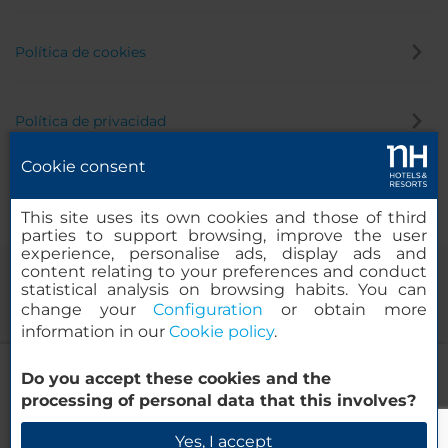
Política de cookies
Política de privacidad
Cookie consent
Canal de denuncias
This site uses its own cookies and those of third
parties to support browsing, improve the user
experience, personalise ads, display ads and
content relating to your preferences and conduct
statistical analysis on browsing habits. You can
change your
Configuration
or obtain more
information in our
Cookie policy
.
NH Mechelen
Do you accept these cookies and the
© 2000-2026 MINOR HOTELS EUROPE & AMERICAS Santa Engracia,
processing of personal data that this involves?
120. 28003 Madrid, España
Verificar disponibilidad
Yes, I accept