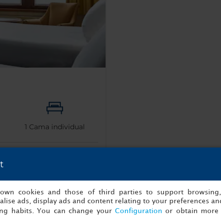
1
Cama individual
t
Reserva ahora
s own cookies and those of third parties to support browsing
lise ads, display ads and content relating to your preferences and
ing habits. You can change your
Configuration
or obtain more 