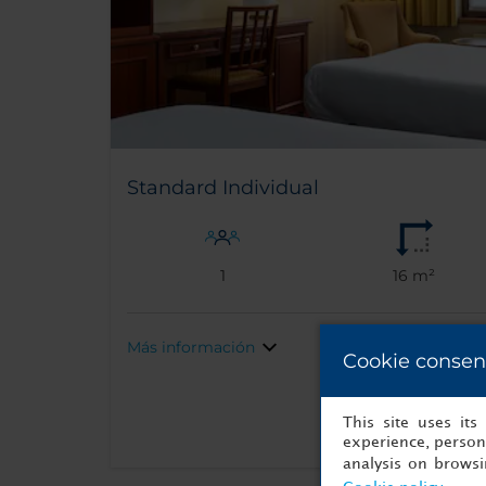
Standard Individual
1
16 m²
Más información
Cookie consen
This site uses it
experience, persona
analysis on brows