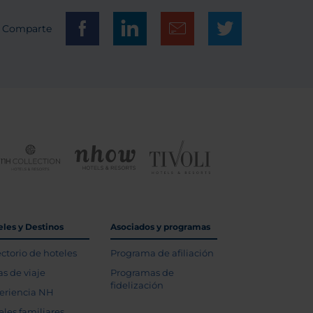
Comparte
eles y Destinos
Asociados y programas
ectorio de hoteles
Programa de afiliación
as de viaje
Programas de
fidelización
eriencia NH
eles familiares