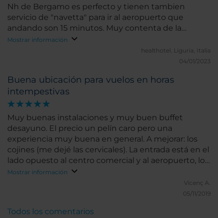
Nh de Bergamo es perfecto y tienen tambien
servicio de "navetta" para ir al aeropuerto que
andando son 15 minutos. Muy contenta de la
experiencia
Mostrar información
healthotel.
Liguria, Italia
04/01/2023
Buena ubicación para vuelos en horas
intempestivas
Muy buenas instalaciones y muy buen buffet
desayuno. El precio un pelín caro pero una
experiencia muy buena en general. A mejorar: los
cojines (me dejé las cervicales). La entrada está en el
lado opuesto al centro comercial y al aeropuerto, lo
que nos hizo caminar un poco más, pero es un
Mostrar información
problema del arquitecto que lo diseñó.
Vicenç A.
05/11/2019
Todos los comentarios