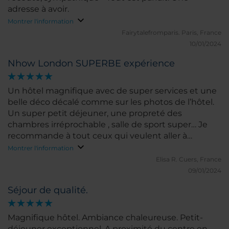
adresse à avoir.
Montrer l'information
Fairytalefromparis.
Paris, France
10/01/2024
Nhow London SUPERBE expérience
Un hôtel magnifique avec de super services et une
belle déco décalé comme sur les photos de l’hôtel.
Un super petit déjeuner, une propreté des
chambres irréprochable , salle de sport super… Je
recommande à tout ceux qui veulent aller à
Londres ! Ils ont des arrêt de bus tout autour
Montrer l'information
jumeler avec l’application citymaper et de la 4g
Elisa R.
Cuers, France
vous ne pouvez qu’être satisfait 😁😁
09/01/2024
Séjour de qualité.
Magnifique hôtel. Ambiance chaleureuse. Petit-
déjeuner exceptionnel. A proximité du centre en