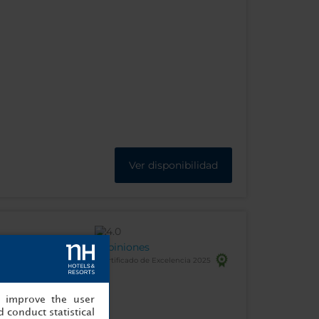
Ver disponibilidad
Opiniones
Certificado de Excelencia 2025
elona - España
, improve the user
 conduct statistical