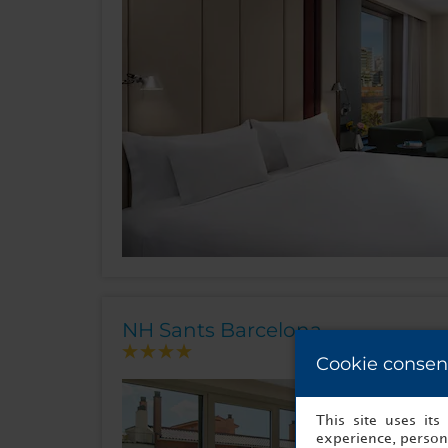
NH Sants Barcelona
Cookie consen
This site uses it
experience, persona