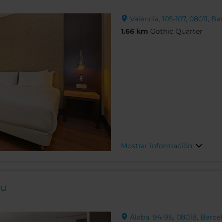
València, 105-107, 08011, B
1.66 km
Gothic Quarter
Mostrar información
ou
Àlaba, 94-96, 08018, Barce