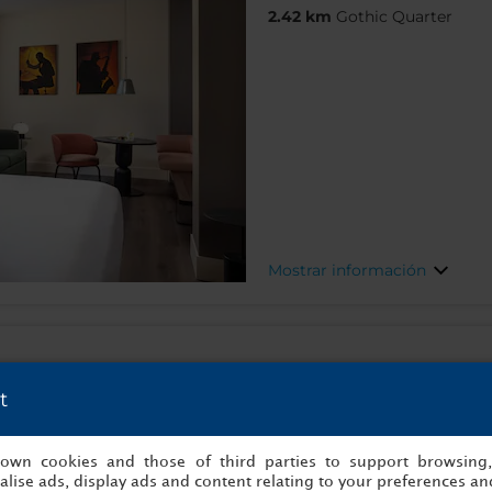
2.42 km
Gothic Quarter
Mostrar información
t
Numancia, 74, 08029, Barc
2.98 km
Gothic Quarter
s own cookies and those of third parties to support browsing
lise ads, display ads and content relating to your preferences and