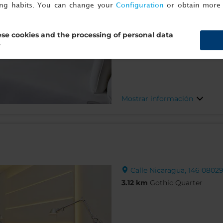
ing habits. You can change your
Configuration
or obtain more 
se cookies and the processing of personal data
?
Mostrar información
Calle Nicaragua, 146 08029
3.12 km
Gothic Quarter