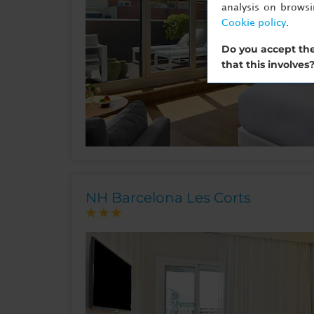
analysis on brows
Cookie policy
.
Do you accept the
that this involves
NH Barcelona Les Corts