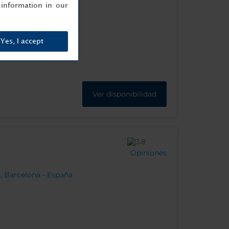
information in our
Yes, I accept
Ver disponibilidad
Opiniones
, Barcelona - España