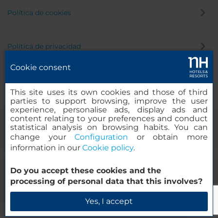
Política de cookies
Política de privacidad
Cookie consent
Canal de denuncias
This site uses its own cookies and those of third
parties to support browsing, improve the user
experience, personalise ads, display ads and
content relating to your preferences and conduct
statistical analysis on browsing habits. You can
change your
Configuration
or obtain more
information in our
Cookie policy
.
Do you accept these cookies and the
© 2000-2026 MINOR HOTELS EUROPE & AMERICAS Santa Engracia,
processing of personal data that this involves?
120. 28003 Madrid, España
Yes, I accept