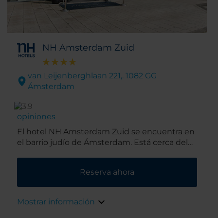
NH Amsterdam Zuid
van Leijenberghlaan 221,. 1082 GG
Ámsterdam
opiniones
El hotel NH Amsterdam Zuid se encuentra en
el barrio judío de Ámsterdam. Está cerca del
distrito financiero de Zuidas, un barrio
residencial de moda, lleno de tiendas,
Reserva ahora
restaurantes y cafés. Por otro lado, en un corto
viaje en tren o en tranvía puedes llegar al
centro de la ciudad.
Mostrar información