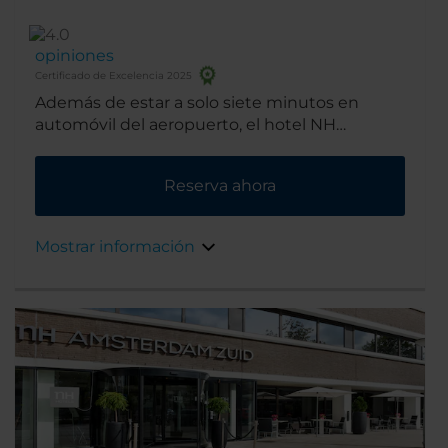
opiniones
Certificado de Excelencia 2025
Además de estar a solo siete minutos en
automóvil del aeropuerto, el hotel NH
Amsterdam Schiphol Airport se encuentra
cerca de las áreas de negocios de la ciudad y
Reserva ahora
constituye un punto de partida ideal para
descubrir los Países Bajos.
Mostrar información