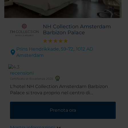
NH Collection Amsterdam
Barbizon Palace
Prins Hendrikkade, 59-72,. 1012 AD
Amsterdam
recensioni
Certificato di Eccellenza 2025
L'hotel NH Collection Amsterdam Barbizon
Palace si trova proprio nel centro di
Amsterdam. Siamo nei pressi della stazione
ferroviaria principale e vicino a musei e negozi.
Prenota ora
L'edificio stesso è un punto di interesse,
risalente al XVII secolo.
Mostra informazioni