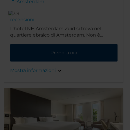
Amsterdam
recensioni
L'hotel NH Amsterdam Zuid si trova nel
quartiere ebraico di Amsterdam. Non è
lontano da Zuidas, distretto commerciale
della città che ospita numerosi negozi,
Prenota ora
ristoranti e bar. E con un breve viaggio in tram
o in metropolitana si raggiunge facilmente il
centro città.
Mostra informazioni