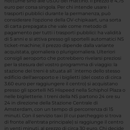
notturne sino alle 05.00 del mattino. Il prezzo è 4,75
euro per corsa singola. Per chi intende usare i
trasporti pubblici durante la permanenza, può
considerare l'opzione della OV-chipkaart, una sorta
di carta prepagata che vale come metodo di
pagamento per tutti i trasporti pubblici: ha validità
di 5 anni e si attiva presso gli sportelli automatici NS
ticket-machine; il prezzo dipende dalla variante
acquistata, giornaliera o plurigiornaliera. Ulteriori
consigli aeroporto che potrebbero rivelarsi preziosi
per la stesura del vostro programma di viaggio: la
stazione dei treni è situata all´interno dello stesso
edificio dell'aeroporto e i biglietti (del costo di circa
3.60 euro per raggiungere il centro) si acquistano
presso gli sportelli NS Hispeed nella Schiphol Plaza o
nelle biglietterie. I treni della NS partono 24 ore su
24 in direzione della Stazione Centrale di
Amsterdam, con un tempo di percorrenza di 15
minuti. Con il servizio taxi (il cui parcheggio si trova
di fronte all'entrata principale) si raggiunge il centro
in venti minuti, al prezzo di circa 30 euro. Chi decide