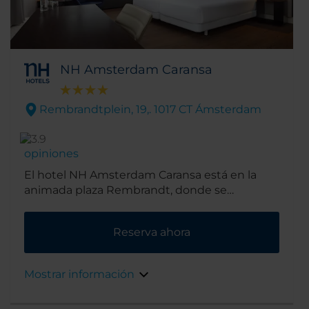
NH Amsterdam Caransa
Rembrandtplein, 19,. 1017 CT Ámsterdam
opiniones
El hotel NH Amsterdam Caransa está en la
animada plaza Rembrandt, donde se
desarrolla la principal vida nocturna de la
ciudad de Ámsterdam. Está rodeado de bares,
Reserva ahora
cafeterías y restaurantes, y puede llegarse a
pie a las famosas atracciones de Ámsterdam.
Para comer y cenar puedes ir a De Kuyl al otro
Mostrar información
lado de la plaza.