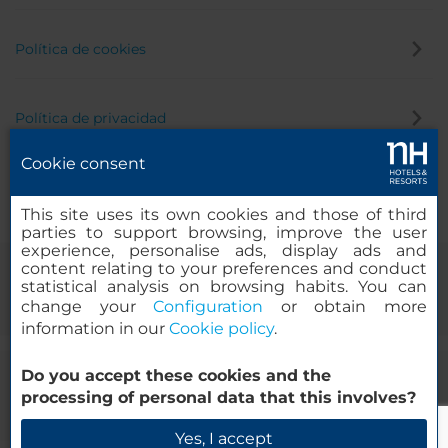
Política de cookies
Política de privacidad
Cookie consent
Canal de denuncias
This site uses its own cookies and those of third
parties to support browsing, improve the user
experience, personalise ads, display ads and
content relating to your preferences and conduct
statistical analysis on browsing habits. You can
change your
Configuration
or obtain more
information in our
Cookie policy
.
Do you accept these cookies and the
© 2000-2026 MINOR HOTELS EUROPE & AMERICAS Santa Engracia,
processing of personal data that this involves?
120. 28003 Madrid, España
Yes, I accept