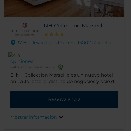
NH Collection Marseille
37 Boulevard des Dames,. 13002 Marsella
opiniones
Certificado de Excelencia 2025
El NH Collection Marseille es un nuevo hotel
en La Joliette, el distrito de negocios y ocio de
Marsella. Además de ser muy práctico para
llegar a los centros de conferencias de la
Reserva ahora
ciudad, se encuentra muy cerca de
atracciones turísticas como el casco antiguo y
dos nuevos centros comerciales.
Mostrar información