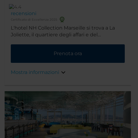
recensioni
Certificato di Eccellenza 2025
L'hotel NH Collection Marseille si trova a La
Joliette, il quartiere degli affari e del
divertimento di Marsiglia. La sua posizione è
perfetta anche per raggiungere i centri
Prenota ora
congressi della città, oltre che le maggiori
attrazioni turistiche, come il centro storico e
due nuovi centri commerciali.
Mostra informazioni