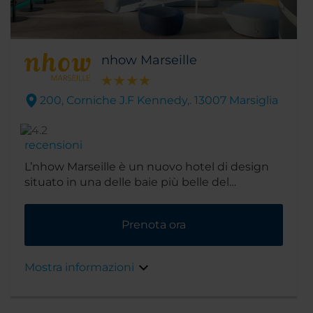
nhow Marseille
200, Corniche J.F Kennedy,. 13007 Marsiglia
recensioni
L’nhow Marseille è un nuovo hotel di design
situato in una delle baie più belle del
Mediterraneo. Costruito nel 1976 e
completamente ristrutturato nel 2018, l'hotel
Prenota ora
presenta arredi moderni opera di artisti tra cui
Teresa Sapey, Claire Fatosme e Christian
Lefèvre, tutti famosi architetti e designer.
Mostra informazioni
Adagiato sapientemente sulla costa rocciosa,
l'hotel vanta splendidi panorami sul mare e
una miriade di spiagge dislocate nei dintorni.