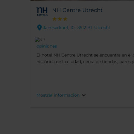
NH Centre Utrecht
Janskerkhof, 10,. 3512 BL Utrecht
opiniones
El hotel NH Centre Utrecht se encuentra en el 
histórica de la ciudad, cerca de tiendas, bares
de la cultura pueden visitar los museos de Utr
Dom, ubicados a pocos pasos del hotel. El edif
recibido a numerosos huéspedes, desde el com
celebridades holandesas.
Mostrar información