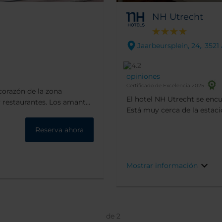
NH Utrecht
Jaarbeursplein, 24,. 352
opiniones
Certificado de Excelencia 2025
corazón de la zona
El hotel NH Utrecht se encu
 y restaurantes. Los amantes
Está muy cerca de la estació
echt y la famosa Torre
acceso al Centro de congres
icio data de 1780 y ha
Reserva ahora
uno de los edificios más alt
positor Franz Liszt hasta
que podrás disfrutar de unas
Mostrar información
de
2