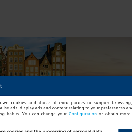
t
Descubre Berlín
s own cookies and those of third parties to support browsing
lise ads, display ads and content relating to your preferences and
ing habits. You can change your
Configuration
or obtain more 
se cookies and the processing of personal data