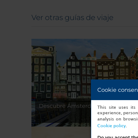
Ver otras guías de viaje
Cookie consen
Descubre Ámsterdam
This site uses it
experience, persona
analysis on brows
Cookie policy
.
Do you accept the