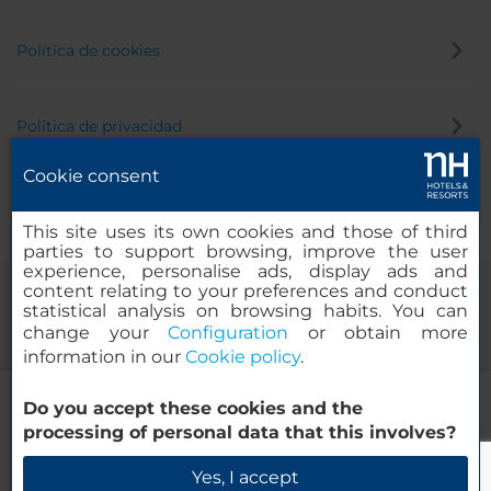
Política de cookies
Política de privacidad
Cookie consent
Canal de denuncias
This site uses its own cookies and those of third
parties to support browsing, improve the user
experience, personalise ads, display ads and
content relating to your preferences and conduct
statistical analysis on browsing habits. You can
change your
Configuration
or obtain more
information in our
Cookie policy
.
NH City Centre Amsterdam
Do you accept these cookies and the
© 2000-2026 MINOR HOTELS EUROPE & AMERICAS Santa Engracia,
processing of personal data that this involves?
120. 28003 Madrid, España
Verificar disponibilidad
Yes, I accept