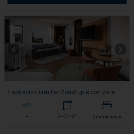
Habitación familiar Cuádruple con vista
4
34-39 m²
2
Cama doble