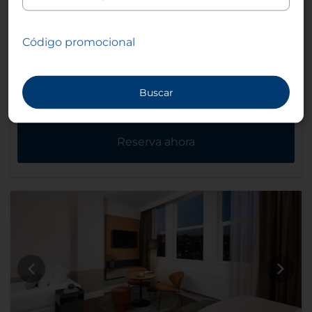
3
25-30 m²
1
Cama king y
3
Código promocional
Cama
individual
Buscar
Más información
Reserva ahora