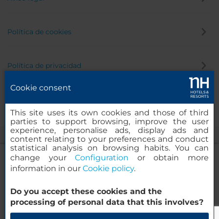
Política de cookies
Política de privacidad
Cookie consent
Canal de denuncias
This site uses its own cookies and those of third
parties to support browsing, improve the user
experience, personalise ads, display ads and
content relating to your preferences and conduct
statistical analysis on browsing habits. You can
change your
Configuration
or obtain more
information in our
Cookie policy
.
NH Collection Alagna Mirtillo Rosso
Do you accept these cookies and the
© 2000-2026 MINOR HOTELS EUROPE & AMERICAS Santa Engracia,
processing of personal data that this involves?
120. 28003 Madrid, España