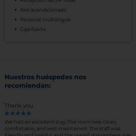
Recepción las 24 horas
Aire acondicionado
Personal multilingüe
Caja fuerte
Nuestros huéspedes nos
recomiendan:
Thank you
We had an excellent stay. The room was clean,
comfortable, and well-maintained. The staff was
friendly and helpful, and the overall atmosphere was