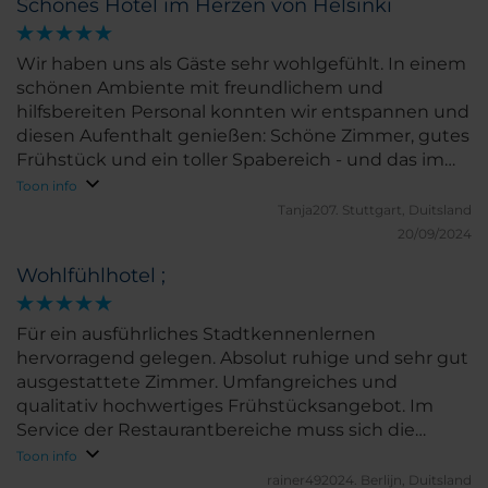
Schönes Hotel im Herzen von Helsinki
Wir haben uns als Gäste sehr wohlgefühlt. In einem
schönen Ambiente mit freundlichem und
hilfsbereiten Personal konnten wir entspannen und
diesen Aufenthalt genießen: Schöne Zimmer, gutes
Frühstück und ein toller Spabereich - und das im
Herzen von Helsinki. Vielen Dank!
Toon info
Tanja207.
Stuttgart, Duitsland
20/09/2024
Wohlfühlhotel ;
Für ein ausführliches Stadtkennenlernen
hervorragend gelegen. Absolut ruhige und sehr gut
ausgestattete Zimmer. Umfangreiches und
qualitativ hochwertiges Frühstücksangebot. Im
Service der Restaurantbereiche muss sich die
Mannschaft noch etwas verbessern.
Toon info
rainer492024.
Berlijn, Duitsland