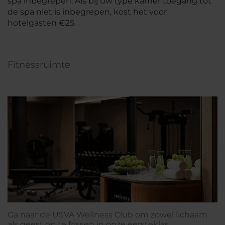
spa inbegrepen. Als bij uw type kamer toegang tot
de spa niet is inbegrepen, kost het voor
hotelgasten €25.
Fitnessruimte
Ga naar de USVA Wellness Club om zowel lichaam
als geest op te frissen in onze eersteklas