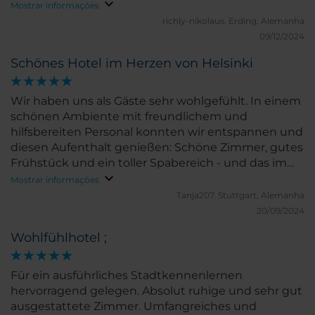
Mostrar informações
richly-nikolaus.
Erding, Alemanha
09/12/2024
Schönes Hotel im Herzen von Helsinki
Wir haben uns als Gäste sehr wohlgefühlt. In einem
schönen Ambiente mit freundlichem und
hilfsbereiten Personal konnten wir entspannen und
diesen Aufenthalt genießen: Schöne Zimmer, gutes
Frühstück und ein toller Spabereich - und das im
Herzen von Helsinki. Vielen Dank!
Mostrar informações
Tanja207.
Stuttgart, Alemanha
20/09/2024
Wohlfühlhotel ;
Für ein ausführliches Stadtkennenlernen
hervorragend gelegen. Absolut ruhige und sehr gut
ausgestattete Zimmer. Umfangreiches und