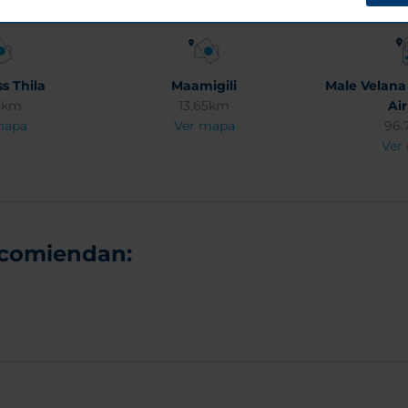
s Thila
Maamigili
Male Velana
6km
13.65km
Ai
mapa
Ver mapa
96.
Ver
ecomiendan: