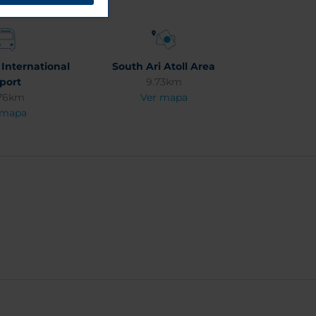
 International
South Ari Atoll Area
rport
9.73km
76km
Ver mapa
 mapa