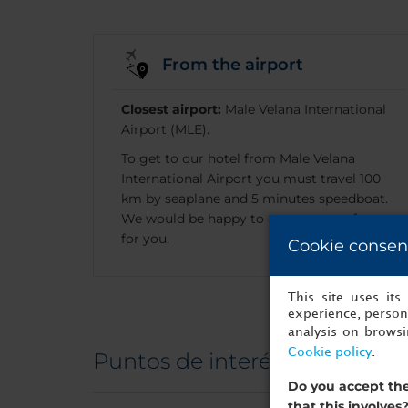
From the airport
Closest airport:
Male Velana International
Airport (MLE).
To get to our hotel from Male Velana
International Airport you must travel 100
km by seaplane and 5 minutes speedboat.
We would be happy to arrange transfers
for you.
Cookie consen
This site uses it
experience, persona
analysis on brows
Cookie policy
.
Puntos de interés
Do you accept the
that this involves