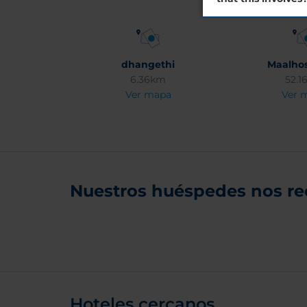
dhangethi
Maalhos
6.36km
52.1
Ver mapa
Ver 
Nuestros huéspedes nos r
Hoteles cercanos