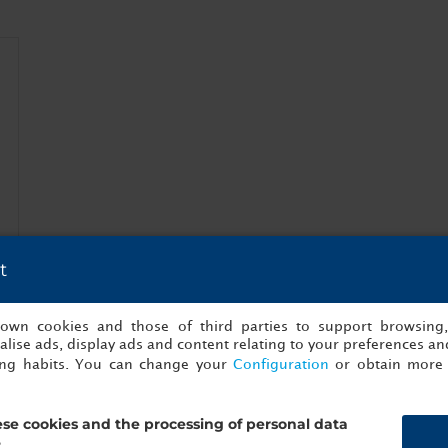
t
s own cookies and those of third parties to support browsing
lise ads, display ads and content relating to your preferences and
ing habits. You can change your
Configuration
or obtain more 
se cookies and the processing of personal data
?