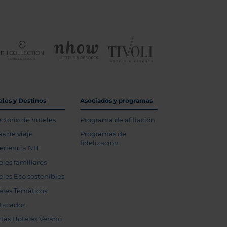
eles y Destinos
Asociados y programas
ectorio de hoteles
Programa de afiliación
as de viaje
Programas de
fidelización
eriencia NH
eles familiares
eles Eco sostenibles
eles Temáticos
tacados
rtas Hoteles Verano