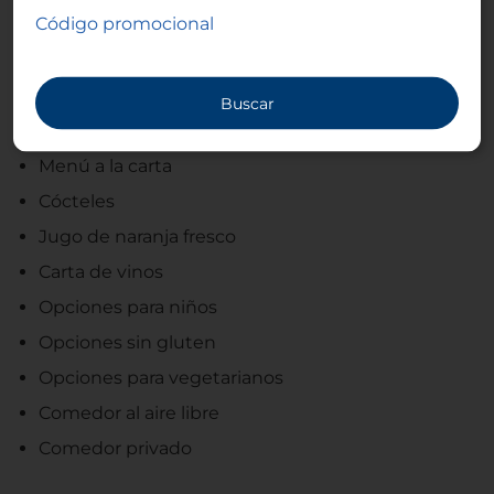
Código promocional
Tipo de cocina
Internacional, Mediterránea
Buscar
Servicios
Menú a la carta
Cócteles
Jugo de naranja fresco
Carta de vinos
Opciones para niños
Opciones sin gluten
Opciones para vegetarianos
Comedor al aire libre
Comedor privado