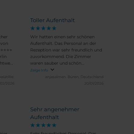
Toller Aufenthalt
cher
Wir hatten einen sehr schönen
 von
Aufenthalt. Das Personal an der
Rezeption war sehr freundlich und
lin
zuvorkommend. Die Zimmer
chtweg
waren sauber und schön
ieses
eingerichtet. Die Lage des Hotels
Zeige Info
e ist
war gut und durch die Nähe zur U-
elatillie.
anjasalmen.
Büren, Deutschland
se
Bahn Station super gelegen. Nette
/02/2026
20/01/2026
 hat,
Restaurants in direkter Nähe zum
fällig
Hotel. Wir können das Hotel nur
empfehlen.
n
Sehr angenehmer
tige
Aufenthalt
llig
hier
Sehr freundliches Personal. Das