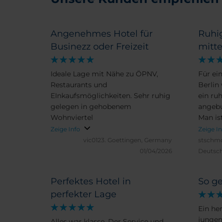
Angenehmes Hotel für
Ruhi
Businezz oder Freizeit
mitte
Ideale Lage mit Nähe zu ÖPNV,
Für ei
Restaurants und
Berlin 
EInkaufsmöglichkeiten. Sehr ruhig
ein ru
gelegen in gehobenem
angebu
Wohnviertel
Man ist
Bahn o
Zeige Info
Zeige I
Kurfü
vic0123.
Goettingen, Germany
stschmo
Parkpl
01/04/2026
Deutsc
der Ti
Zimmer
Perfektes Hotel in
So g
gemütl
perfekter Lage
Berlin
Ein he
jungen
Alles war klasse. Der Service und