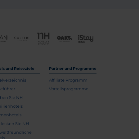
els und Reiseziele
Partner und Programme
elverzeichnis
Affiliate Programm
seführer
Vorteilsprogramme
eben Sie NH
ilienhotels
menhotels
decken Sie NH
eltfreundliche
els