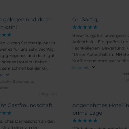
g gelegen und doch
Großartig,
n drin!
Bewertung: Ein unvergessli
Aufenthalt – Ein großes Lob
nen kurzen Städtetrip war in
Fachkollegen! ​Bewertung: ⭐⭐⭐⭐⭐ ​
war es für uns sehr wichtig,
"Unser Aufenthalt im NH Ber
hig gelegenes und doch gut
Kurfürstendamm war schli
ndenes Hotel zu haben.
fantastisch! Wir haben für d
Zeige Info
 sehr schnell bei der U-
Hotel nur Lob übrig. Die Lag
Nikk
der auf dem
nfo
perfekt, aber was unsere Rei
18
rstendamm. Die
linsky.
Boizenburg,
wirklich besonders gemacht
atzsuche blieb uns wegen
hland
war die Tatsache, dass wir zu
efgarage auch erspart. Unser
21/02/2026
zum 'Lucky Guest' ernannt
 war ein Upgrade und sehr
eht Gastfreundschaft
Angenehmes Hotel i
wurden. ​Dadurch erhielten wir
ich! Immer wieder NH
zwei Tage lang das reichhal
prima Lage
 Kurfürstendamm!
Frühstück und das Parken vö
rzliches Dankeschön an den
kostenlos. Eine großartige
 Mitarbeiter an der
Wir haben schon mehrfach 