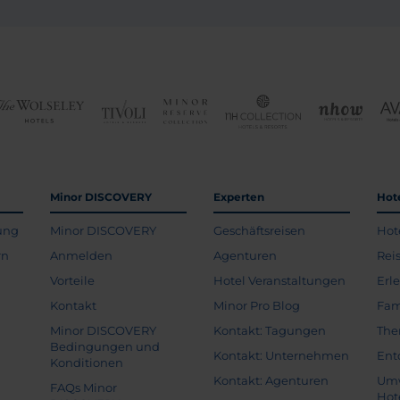
Minor DISCOVERY
Experten
Hot
ung
Minor DISCOVERY
Geschäftsreisen
Hot
rn
Anmelden
Agenturen
Rei
Vorteile
Hotel Veranstaltungen
Erl
Kontakt
Minor Pro Blog
Fam
Minor DISCOVERY
Kontakt: Tagungen
The
Bedingungen und
Kontakt: Unternehmen
Ent
Konditionen
Kontakt: Agenturen
Umw
FAQs Minor
Hot