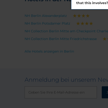
that this involves
NH Berlin Alexanderplatz
NH Berlin Potsdamer Platz
NH Collection Berlin Mitte am Checkpoint Charli
NH Collection Berlin Mitte Friedrichstrasse
Alle Hotels anzeigen in Berlin
Anmeldung bei unserem New