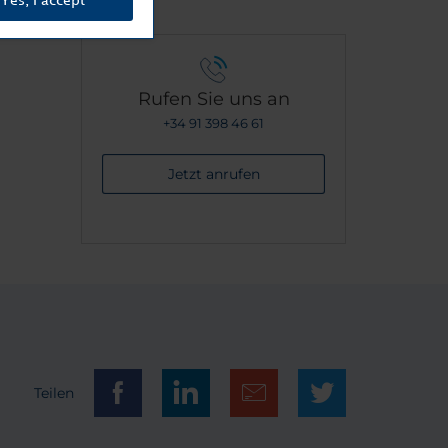
Yes, I accept
 purer
ar: Die
, ist
 und
Rufen Sie uns an
 einen
+34 91 398 46 61
ußerst
sind
Jetzt anrufen
te
en
Teilen