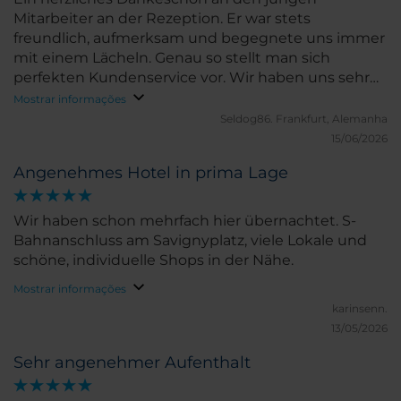
Mitarbeiter an der Rezeption. Er war stets
freundlich, aufmerksam und begegnete uns immer
mit einem Lächeln. Genau so stellt man sich
perfekten Kundenservice vor. Wir haben uns sehr
willkommen gefühlt und kommen gerne wieder
Mostrar informações
Seldog86.
Frankfurt, Alemanha
15/06/2026
Angenehmes Hotel in prima Lage
Wir haben schon mehrfach hier übernachtet. S-
Bahnanschluss am Savignyplatz, viele Lokale und
schöne, individuelle Shops in der Nähe.
Mostrar informações
karinsenn.
13/05/2026
Sehr angenehmer Aufenthalt