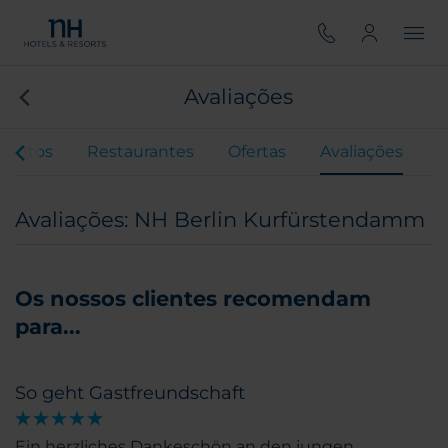
Avaliações
ventos
Restaurantes
Ofertas
Avaliações
Avaliações: NH Berlin Kurfürstendamm
Os nossos clientes recomendam
para...
So geht Gastfreundschaft
Ein herzliches Dankeschön an den jungen