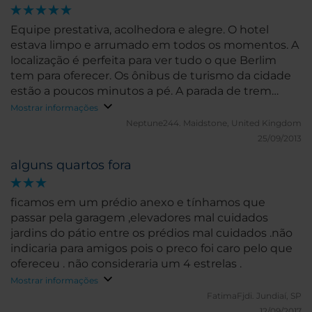
Equipe prestativa, acolhedora e alegre. O hotel
estava limpo e arrumado em todos os momentos. A
localização é perfeita para ver tudo o que Berlim
tem para oferecer. Os ônibus de turismo da cidade
estão a poucos minutos a pé. A parada de trem
Savigny fica a cerca de 7 minutos a pé. Um bom
Mostrar informações
restaurante é o Schwarz, cerca de 8 minutos a pé.
Neptune244.
Maidstone, United Kingdom
25/09/2013
alguns quartos fora
ficamos em um prédio anexo e tínhamos que
passar pela garagem ,elevadores mal cuidados
jardins do pátio entre os prédios mal cuidados .não
indicaria para amigos pois o preco foi caro pelo que
ofereceu . não consideraria um 4 estrelas .
Mostrar informações
FatimaFjdi.
Jundiaí, SP
12/09/2017