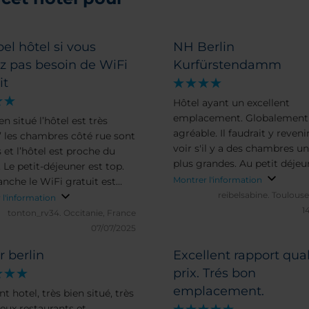
bel hôtel si vous
NH Berlin
z pas besoin de WiFi
Kurfürstendamm
it
Hôtel ayant un excellent
emplacement. Globalement
en situé l’hôtel est très
agréable. Il faudrait y reveni
’ les chambres côté rue sont
voir s'il y a des chambres u
 et l’hôtel est proche du
plus grandes. Au petit déjeu
 Le petit-déjeuner est top.
manque un produit typiqu
Montrer l'information
anche le WiFi gratuit est
allemand,le Vollkornbrot ( p
reibelsabine.
Toulouse
lère peut-être voulu par
 l'information
complet de seigle). Par ailleu
1
 pour choisir le WiFi payant.
tonton_rv34.
Occitanie, France
est assez désagréable de co
é/prix moyen à cause du
07/07/2025
soi-même son pain, présent
t même chose pour le
r berlin
Excellent rapport qual
une planche avec un coutea
e, dommage pour le service
pain, surtout en période de
prix. Trés bon
t-déjeuner qui est très bien.
pandémie.
emplacement.
nt hotel, très bien situé, très
ux restaurants et