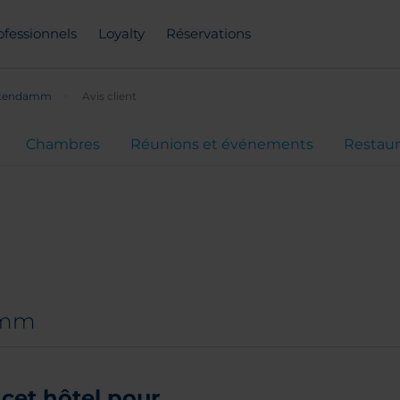
ofessionnels
Loyalty
Réservations
rstendamm
Avis client
Chambres
Réunions et événements
Restaur
damm
cet hôtel pour