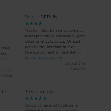
Séjour BERLIN
Très bel hôtel, bon emplacement,
belles prestation, bon accueil, petit
déjeûner et salle au top. Un seul
petit bémol, les chambres de
r pour
l'annexe donnant sur la S-Bahn
n peu
juste derrière sont un peu
Montrer l'information
ner
bruyantes.
Coastal719149.
ement
31/08/2018
ain
, France
rs, Il
4/10/2021
uper
é su
ité
Très bon hôtel
u à
Je suis venue à cet hôtel car je
désirai être dans ce quartier de