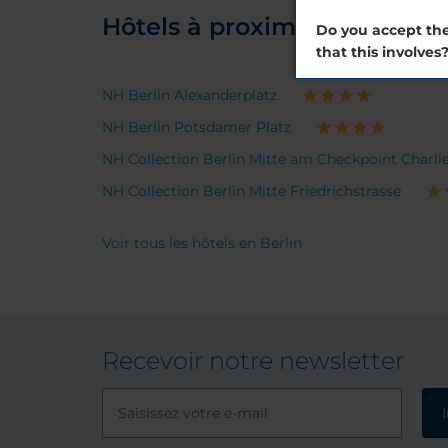
Hôtels à proximité
Do you accept the
that this involves
NH Berlin Alexanderplatz
NH Berlin Potsdamer Platz
NH Collection Berlin Mitte am Checkpoint Charli
NH Collection Berlin Mitte Friedrichstrasse
Voir tous les hôtels en Berlin
Recevoir notre newsletter