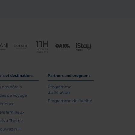
ls et destinations
Partners and programs
s nos hôtels
Programme
d’affiliation
des de voyage
Programme de fidélité
érience
els familiaux
els a Theme
ouvrez NH