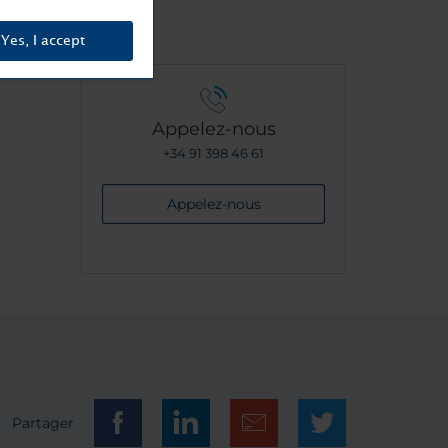
Yes, I accept
Appelez-nous
+34 91 398 46 61
Appelez-nous
Partager