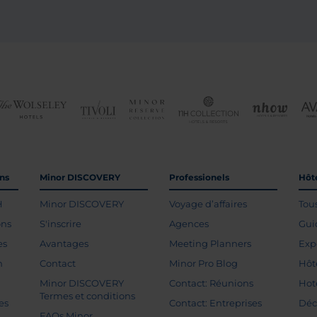
ons
Minor DISCOVERY
Professionels
Hôte
H
Minor DISCOVERY
Voyage d’affaires
Tou
ons
S'inscrire
Agences
Gui
es
Avantages
Meeting Planners
Exp
n
Contact
Minor Pro Blog
Hôt
Minor DISCOVERY
Contact: Réunions
Hot
Termes et conditions
es
Contact: Entreprises
Déc
FAQs Minor