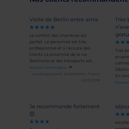
Visite de Berlin entre amis
Très 
n’ave
gratu
Le confort des chambres est
parfait. Le personnel est très
professionnel et à l'écoute des
Très bi
clients La proximité de la vie
propre
Berlinoise et des transports est
calmes
très appréciable. Excellent à tout
Montrer l'information
SBahn.
point de vue, situation et confort.
claudinejacques51.
Baldersheim, France
En rev
02/09/2018
une ga
Montrer
l’hôtel
Qualit
WiFi e
Je recommande fortement
séjou
servic
😊
du peti
excelle
nombre